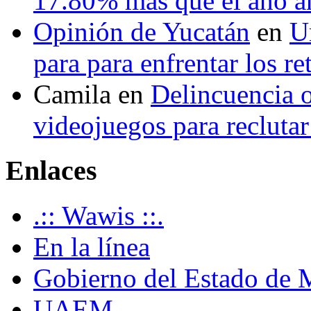
17.80% más que el año 
Opinión de Yucatán
en
U
para para enfrentar los re
Camila
en
Delincuencia o
videojuegos para recluta
Enlaces
.:: Wawis ::.
En la línea
Gobierno del Estado de 
UAEM