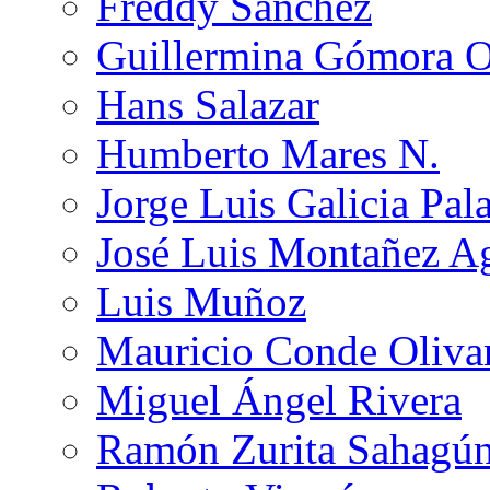
Freddy Sánchez
Guillermina Gómora 
Hans Salazar
Humberto Mares N.
Jorge Luis Galicia Pal
José Luis Montañez Ag
Luis Muñoz
Mauricio Conde Oliva
Miguel Ángel Rivera
Ramón Zurita Sahagú