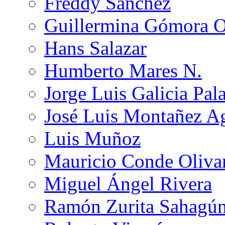
Freddy Sánchez
Guillermina Gómora 
Hans Salazar
Humberto Mares N.
Jorge Luis Galicia Pal
José Luis Montañez Ag
Luis Muñoz
Mauricio Conde Oliva
Miguel Ángel Rivera
Ramón Zurita Sahagú