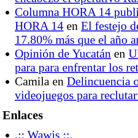
Columna HORA 14 public
HORA 14
en
El festejo 
17.80% más que el año 
Opinión de Yucatán
en
U
para para enfrentar los re
Camila
en
Delincuencia o
videojuegos para recluta
Enlaces
.:: Wawis ::.