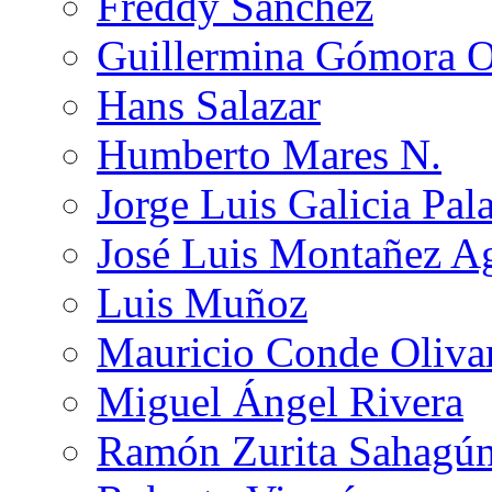
Freddy Sánchez
Guillermina Gómora 
Hans Salazar
Humberto Mares N.
Jorge Luis Galicia Pal
José Luis Montañez Ag
Luis Muñoz
Mauricio Conde Oliva
Miguel Ángel Rivera
Ramón Zurita Sahagú