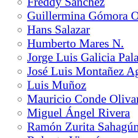
Freddy Sánchez
Guillermina Gómora 
Hans Salazar
Humberto Mares N.
Jorge Luis Galicia Pal
José Luis Montañez Ag
Luis Muñoz
Mauricio Conde Oliva
Miguel Ángel Rivera
Ramón Zurita Sahagú