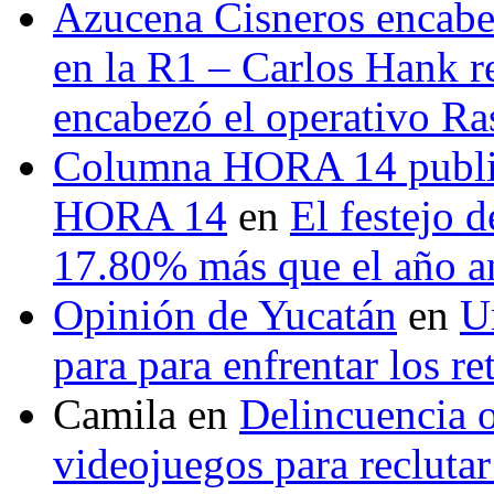
Azucena Cisneros encabez
en la R1 – Carlos Hank r
encabezó el operativo Ras
Columna HORA 14 public
HORA 14
en
El festejo 
17.80% más que el año 
Opinión de Yucatán
en
U
para para enfrentar los re
Camila
en
Delincuencia o
videojuegos para recluta