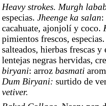
Heavy strokes. Murgh laba
especias.
Jheenge ka salan
:
cacahuate, ajonjolí y coco.
K
pimientos frescos, especias.
salteados, hierbas frescas y 
lentejas negras hervidas, c
biryani
: arroz
basmati
aromá
Dum Biryani:
surtido de ve
vetiver.