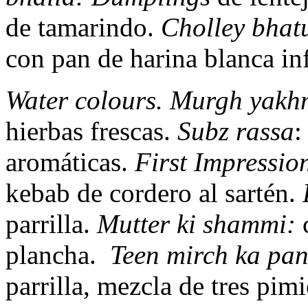
de tamarindo.
Cholley bhat
con pan de harina blanca inf
Water colours. Murgh yakh
hierbas frescas.
Subz rassa
:
aromáticas.
First Impressio
kebab de cordero al sartén.
parrilla.
Mutter ki shammi:
c
plancha.
Teen mirch ka pan
parrilla, mezcla de tres pim