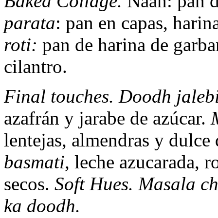
Baked Collage.
Naan: pan d
parata
: pan en capas, harin
roti:
pan de harina de garban
cilantro.
Final touches. Doodh jaleb
azafrán y jarabe de azúcar.
M
lentejas, almendras y dulce 
basmati,
leche azucarada, ro
secos.
Soft Hues. Masala ch
ka doodh.