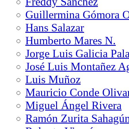
Freddy Sánchez
Guillermina Gómora 
Hans Salazar
Humberto Mares N.
Jorge Luis Galicia Pal
José Luis Montañez Ag
Luis Muñoz
Mauricio Conde Oliva
Miguel Ángel Rivera
Ramón Zurita Sahagú