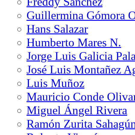
Freddy Sánchez
Guillermina Gómora 
Hans Salazar
Humberto Mares N.
Jorge Luis Galicia Pal
José Luis Montañez Ag
Luis Muñoz
Mauricio Conde Oliva
Miguel Ángel Rivera
Ramón Zurita Sahagú