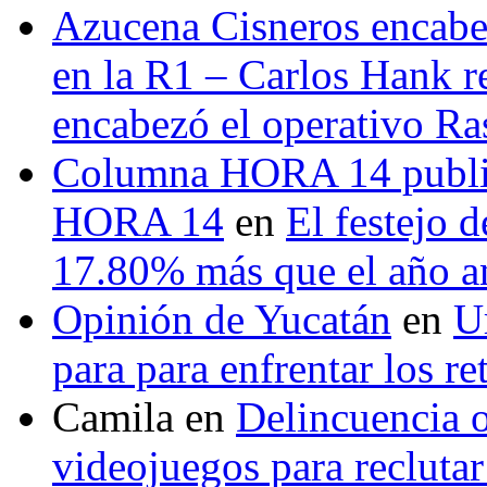
Azucena Cisneros encabez
en la R1 – Carlos Hank r
encabezó el operativo Ras
Columna HORA 14 public
HORA 14
en
El festejo 
17.80% más que el año 
Opinión de Yucatán
en
U
para para enfrentar los re
Camila
en
Delincuencia o
videojuegos para recluta