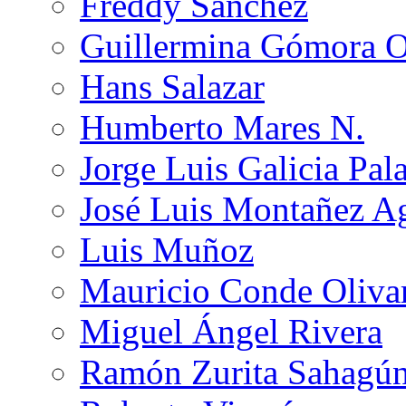
Freddy Sánchez
Guillermina Gómora 
Hans Salazar
Humberto Mares N.
Jorge Luis Galicia Pal
José Luis Montañez Ag
Luis Muñoz
Mauricio Conde Oliva
Miguel Ángel Rivera
Ramón Zurita Sahagú