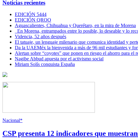
Noticias recientes
EDICIÓN 5444
EDICIÓN QROO
Aguascalientes, Chihuahua y Querétaro, en la mira de Morena
En Morena, entrampados entre lo posible, lo deseable y lo 
Videncia, 52 años después
El tatuaje, un lenguaje milenario que comunica identidad y per
Da la UAEMéx la bienvenida a más de 96 mil estudiantes y fo
Alertan sobre “coyotes” que ponen en riesgo el ahorro para el re
Nagibe Abbud apuesta por el activismo social
Miriam Solís conquista España
Nacional*
CSP presenta 12 indicadores que muestra