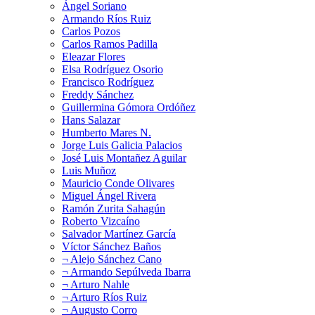
Ángel Soriano
Armando Ríos Ruiz
Carlos Pozos
Carlos Ramos Padilla
Eleazar Flores
Elsa Rodríguez Osorio
Francisco Rodríguez
Freddy Sánchez
Guillermina Gómora Ordóñez
Hans Salazar
Humberto Mares N.
Jorge Luis Galicia Palacios
José Luis Montañez Aguilar
Luis Muñoz
Mauricio Conde Olivares
Miguel Ángel Rivera
Ramón Zurita Sahagún
Roberto Vizcaíno
Salvador Martínez García
Víctor Sánchez Baños
¬ Alejo Sánchez Cano
¬ Armando Sepúlveda Ibarra
¬ Arturo Nahle
¬ Arturo Ríos Ruiz
¬ Augusto Corro