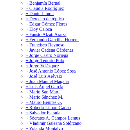
¬ Benjamín Bernal
¬ Claudia Rodríguez
¬ Dante Limón
¬ Derecho de réplica
¬ Edgar Gómez Flores
¬ Eloy Caloca
¬ Fausto Alzati Araiza
¬ Fernando Garcilita Herrera
¬ Francisco Reynoso
¬ Javier Cadena Cárdenas
¬ Jorge Castro Noriega
¬ Jorge Tenorio Polo
¬ Jorge Velázquez
¬ José Antonio López Sosa
¬ José Luis Arévalo
¬ Juan Manuel Magaña
¬ Luis Ángel García
¬ Mario San Martí
¬ Mario Sánchez M.
¬ Mauro Benites G.
¬ Roberto Limón García
¬ Salvador Estrada
¬ Sócrates A. Campos Lemus
¬ Vladimir Galeana Solórzano
¬ Yolanda Montalvo