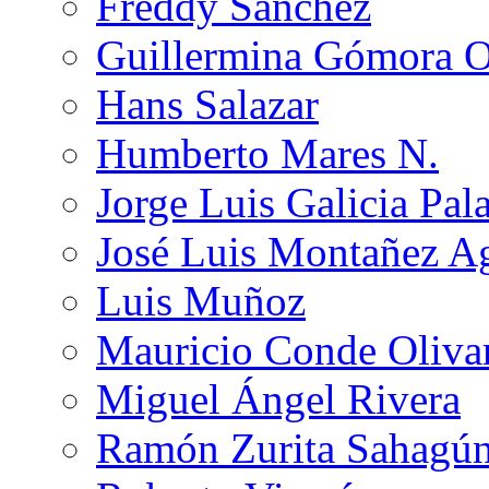
Freddy Sánchez
Guillermina Gómora 
Hans Salazar
Humberto Mares N.
Jorge Luis Galicia Pal
José Luis Montañez Ag
Luis Muñoz
Mauricio Conde Oliva
Miguel Ángel Rivera
Ramón Zurita Sahagú