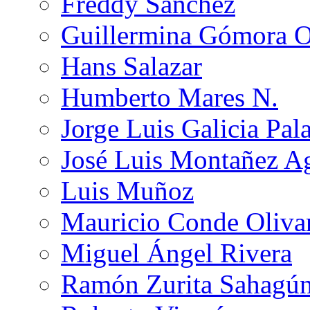
Freddy Sánchez
Guillermina Gómora 
Hans Salazar
Humberto Mares N.
Jorge Luis Galicia Pal
José Luis Montañez Ag
Luis Muñoz
Mauricio Conde Oliva
Miguel Ángel Rivera
Ramón Zurita Sahagú