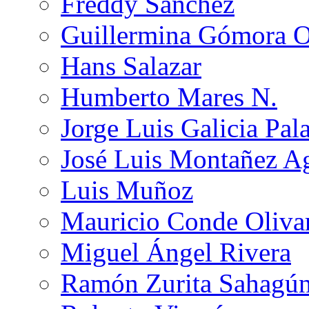
Freddy Sánchez
Guillermina Gómora 
Hans Salazar
Humberto Mares N.
Jorge Luis Galicia Pal
José Luis Montañez Ag
Luis Muñoz
Mauricio Conde Oliva
Miguel Ángel Rivera
Ramón Zurita Sahagú