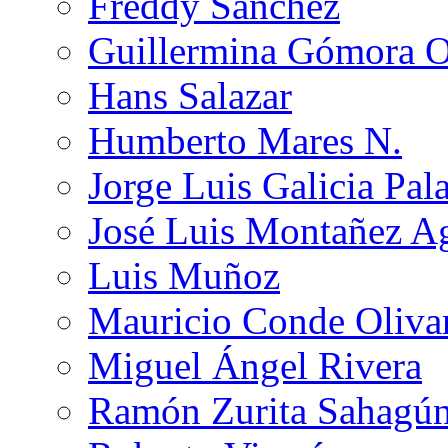
Freddy Sánchez
Guillermina Gómora 
Hans Salazar
Humberto Mares N.
Jorge Luis Galicia Pal
José Luis Montañez Ag
Luis Muñoz
Mauricio Conde Oliva
Miguel Ángel Rivera
Ramón Zurita Sahagú