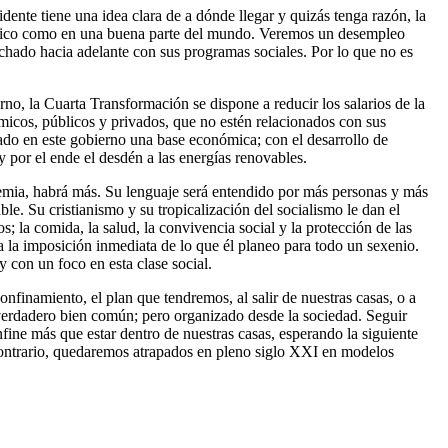
ente tiene una idea clara de a dónde llegar y quizás tenga razón, la
México como en una buena parte del mundo. Veremos un desempleo
chado hacia adelante con sus programas sociales. Por lo que no es
o, la Cuarta Transformación se dispone a reducir los salarios de la
ómicos, públicos y privados, que no estén relacionados con sus
ado en este gobierno una base económica; con el desarrollo de
por el ende el desdén a las energías renovables.
demia, habrá más. Su lenguaje será entendido por más personas y más
le. Su cristianismo y su tropicalización del socialismo le dan el
; la comida, la salud, la convivencia social y la protección de las
a la imposición inmediata de lo que él planeo para todo un sexenio.
 con un foco en esta clase social.
confinamiento, el plan que tendremos, al salir de nuestras casas, o a
 verdadero bien común; pero organizado desde la sociedad. Seguir
fine más que estar dentro de nuestras casas, esperando la siguiente
ontrario, quedaremos atrapados en pleno siglo XXI en modelos