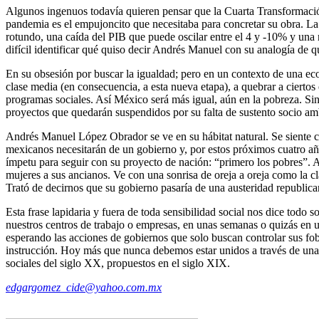
Algunos ingenuos todavía quieren pensar que la Cuarta Transformación 
pandemia es el empujoncito que necesitaba para concretar su obra. L
rotundo, una caída del PIB que puede oscilar entre el 4 y -10% y una
difícil identificar qué quiso decir Andrés Manuel con su analogía de q
En su obsesión por buscar la igualdad; pero en un contexto de una eco
clase media (en consecuencia, a esta nueva etapa), a quebrar a ciertos
programas sociales. Así México será más igual, aún en la pobreza. Si
proyectos que quedarán suspendidos por su falta de sustento socio am
Andrés Manuel López Obrador se ve en su hábitat natural. Se siente c
mexicanos necesitarán de un gobierno y, por estos próximos cuatro años,
ímpetu para seguir con su proyecto de nación: “primero los pobres”. Ah
mujeres a sus ancianos. Ve con una sonrisa de oreja a oreja como la c
Trató de decirnos que su gobierno pasaría de una austeridad republican
Esta frase lapidaria y fuera de toda sensibilidad social nos dice todo s
nuestros centros de trabajo o empresas, en unas semanas o quizás en 
esperando las acciones de gobiernos que solo buscan controlar sus fob
instrucción. Hoy más que nunca debemos estar unidos a través de un
sociales del siglo XX, propuestos en el siglo XIX.
edgargomez_cide@yahoo.com.mx