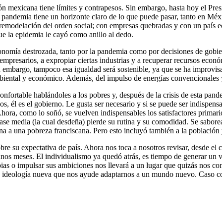
mexicana tiene límites y contrapesos. Sin embargo, hasta hoy el Presid
a pandemia tiene un horizonte claro de lo que puede pasar, tanto en 
 remodelación del orden social; con empresas quebradas y con un país e
ue la epidemia le cayó como anillo al dedo.
nomía destrozada, tanto por la pandemia como por decisiones de gobiern
 empresarios, a expropiar ciertas industrias y a recuperar recursos econ
n embargo, tampoco esa igualdad será sostenible, ya que se ha improvis
biental y económico. Además, del impulso de energías convencionales y 
onfortable hablándoles a los pobres y, después de la crisis de esta pan
 él es el gobierno. Le gusta ser necesario y si se puede ser indispensab
ora, como lo soñó, se vuelven indispensables los satisfactores primarios
lase media (la cual desdeña) pierde su rutina y su comodidad. Se sabore
a a una pobreza franciscana. Pero esto incluyó también a la población y
obre su expectativa de país. Ahora nos toca a nosotros revisar, desde el 
unos meses. El individualismo ya quedó atrás, es tiempo de generar un
ias o impulsar sus ambiciones nos llevará a un lugar que quizás nos con
a ideología nueva que nos ayude adaptarnos a un mundo nuevo. Caso c