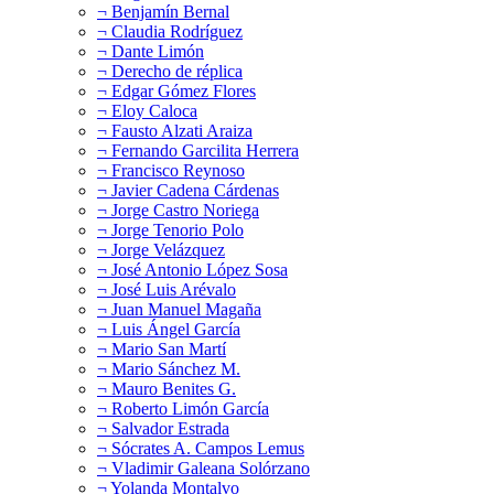
¬ Benjamín Bernal
¬ Claudia Rodríguez
¬ Dante Limón
¬ Derecho de réplica
¬ Edgar Gómez Flores
¬ Eloy Caloca
¬ Fausto Alzati Araiza
¬ Fernando Garcilita Herrera
¬ Francisco Reynoso
¬ Javier Cadena Cárdenas
¬ Jorge Castro Noriega
¬ Jorge Tenorio Polo
¬ Jorge Velázquez
¬ José Antonio López Sosa
¬ José Luis Arévalo
¬ Juan Manuel Magaña
¬ Luis Ángel García
¬ Mario San Martí
¬ Mario Sánchez M.
¬ Mauro Benites G.
¬ Roberto Limón García
¬ Salvador Estrada
¬ Sócrates A. Campos Lemus
¬ Vladimir Galeana Solórzano
¬ Yolanda Montalvo