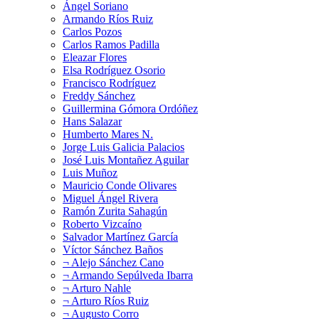
Ángel Soriano
Armando Ríos Ruiz
Carlos Pozos
Carlos Ramos Padilla
Eleazar Flores
Elsa Rodríguez Osorio
Francisco Rodríguez
Freddy Sánchez
Guillermina Gómora Ordóñez
Hans Salazar
Humberto Mares N.
Jorge Luis Galicia Palacios
José Luis Montañez Aguilar
Luis Muñoz
Mauricio Conde Olivares
Miguel Ángel Rivera
Ramón Zurita Sahagún
Roberto Vizcaíno
Salvador Martínez García
Víctor Sánchez Baños
¬ Alejo Sánchez Cano
¬ Armando Sepúlveda Ibarra
¬ Arturo Nahle
¬ Arturo Ríos Ruiz
¬ Augusto Corro