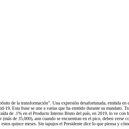
pósito de la transformación”. Una expresión desafortunada, emitida en 
id-19. Esta frase se une a varias que ha emitido durante su mandato. Tra
caída de .1% en el Producto Interno Bruto del país, en 2019, lo ve con
erior (más de 35,000), aun cuando se encuentran en el pico, deben verse
en estos quince meses. Sin tapujos el Presidente dice lo que piensa y có