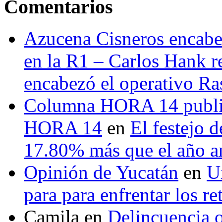
Comentarios
Azucena Cisneros encabez
en la R1 – Carlos Hank r
encabezó el operativo Ras
Columna HORA 14 public
HORA 14
en
El festejo 
17.80% más que el año 
Opinión de Yucatán
en
U
para para enfrentar los re
Camila
en
Delincuencia o