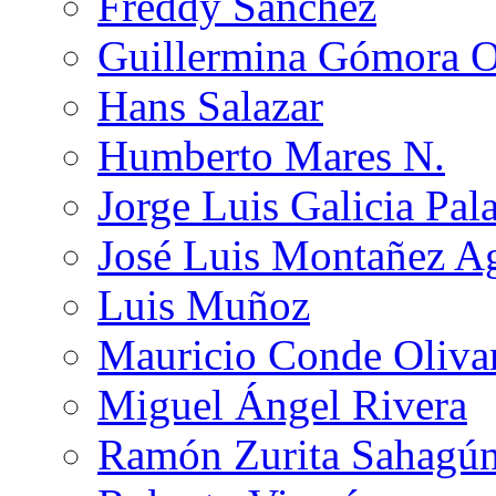
Freddy Sánchez
Guillermina Gómora 
Hans Salazar
Humberto Mares N.
Jorge Luis Galicia Pal
José Luis Montañez Ag
Luis Muñoz
Mauricio Conde Oliva
Miguel Ángel Rivera
Ramón Zurita Sahagú