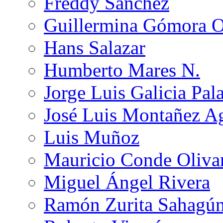
Freddy Sánchez
Guillermina Gómora 
Hans Salazar
Humberto Mares N.
Jorge Luis Galicia Pal
José Luis Montañez Ag
Luis Muñoz
Mauricio Conde Oliva
Miguel Ángel Rivera
Ramón Zurita Sahagú