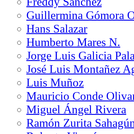
Freddy Sánchez
Guillermina Gómora 
Hans Salazar
Humberto Mares N.
Jorge Luis Galicia Pal
José Luis Montañez Ag
Luis Muñoz
Mauricio Conde Oliva
Miguel Ángel Rivera
Ramón Zurita Sahagú