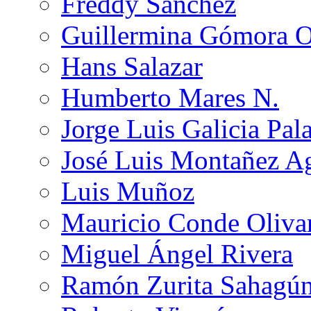
Freddy Sánchez
Guillermina Gómora 
Hans Salazar
Humberto Mares N.
Jorge Luis Galicia Pal
José Luis Montañez Ag
Luis Muñoz
Mauricio Conde Oliva
Miguel Ángel Rivera
Ramón Zurita Sahagú