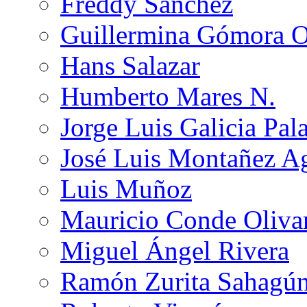
Freddy Sánchez
Guillermina Gómora 
Hans Salazar
Humberto Mares N.
Jorge Luis Galicia Pal
José Luis Montañez Ag
Luis Muñoz
Mauricio Conde Oliva
Miguel Ángel Rivera
Ramón Zurita Sahagú