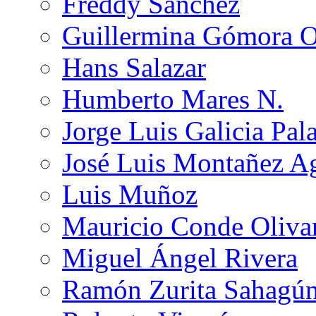
Freddy Sánchez
Guillermina Gómora 
Hans Salazar
Humberto Mares N.
Jorge Luis Galicia Pal
José Luis Montañez Ag
Luis Muñoz
Mauricio Conde Oliva
Miguel Ángel Rivera
Ramón Zurita Sahagú