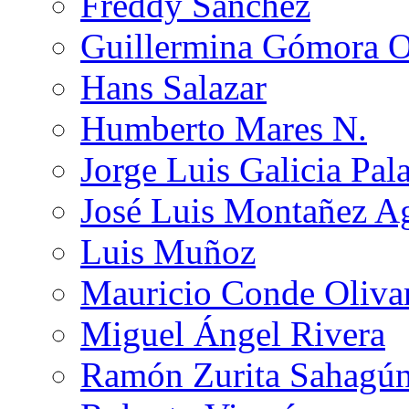
Freddy Sánchez
Guillermina Gómora 
Hans Salazar
Humberto Mares N.
Jorge Luis Galicia Pal
José Luis Montañez Ag
Luis Muñoz
Mauricio Conde Oliva
Miguel Ángel Rivera
Ramón Zurita Sahagú