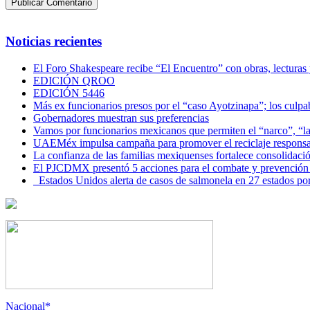
Noticias recientes
El Foro Shakespeare recibe “El Encuentro” con obras, lecturas
EDICIÓN QROO
EDICIÓN 5446
Más ex funcionarios presos por el “caso Ayotzinapa”; los culpab
Gobernadores muestran sus preferencias
Vamos por funcionarios mexicanos que permiten el “narco”, “
UAEMéx impulsa campaña para promover el reciclaje responsab
La confianza de las familias mexiquenses fortalece consolida
El PJCDMX presentó 5 acciones para el combate y prevención d
Estados Unidos alerta de casos de salmonela en 27 estados po
Nacional*