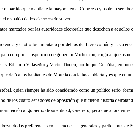
por el partido que mantiene la mayoría en el Congreso y aspira a ser a
 el respaldo de los electores de su zona.
ientos marcados por las autoridades electorales que desechan a aquellos
iolencia y el otro fue imputado por delitos del fuero común y hasta enc
s para cumplir su aspiración de gobernar Michoacán, cargo al que aspir
istas, Eduardo Villaseñor y Víctor Tinoco, por lo que Cristóbal, entonc
 que dejó a los habitantes de Morelia con la boca abierta y es que en un 
ristóbal, quien siempre ha sido considerado como un político serio, for
o de los cuatro senadores de oposición que hicieron historia derrotand
 nominación al gobierno de su entidad, Guerrero, pero que ahora enfren
abezando las preferencias en las encuestas generales y particulares de 