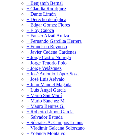
¬ Benjamín Bernal
¬ Claudia Rodríguez
¬ Dante Limón
¬ Derecho de réplica
¬ Edgar Gómez Flores
¬ Eloy Caloca
¬ Fausto Alzati Araiza
¬ Fernando Garcilita Herrera
¬ Francisco Reynoso
¬ Javier Cadena Cárdenas
¬ Jorge Castro Noriega
¬ Jorge Tenorio Polo
¬ Jorge Velázquez
¬ José Antonio López Sosa
¬ José Luis Arévalo
¬ Juan Manuel Magaña
¬ Luis Ángel García
¬ Mario San Martí
¬ Mario Sánchez M.
¬ Mauro Benites G.
¬ Roberto Limón García
¬ Salvador Estrada
¬ Sócrates A. Campos Lemus
¬ Vladimir Galeana Solórzano
¬ Yolanda Montalvo