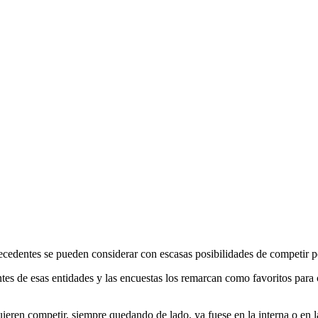
ecedentes se pueden considerar con escasas posibilidades de competir po
es de esas entidades y las encuestas los remarcan como favoritos para c
ieren competir, siempre quedando de lado, ya fuese en la interna o en la