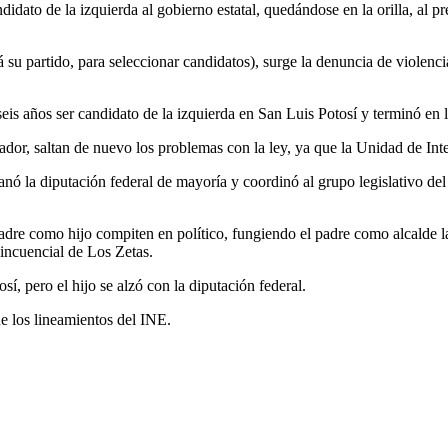
dato de la izquierda al gobierno estatal, quedándose en la orilla, al 
rá su partido, para seleccionar candidatos), surge la denuncia de violenc
is años ser candidato de la izquierda en San Luis Potosí y terminó en l
or, saltan de nuevo los problemas con la ley, ya que la Unidad de Inteli
ó la diputación federal de mayoría y coordinó al grupo legislativo d
dre como hijo compiten en político, fungiendo el padre como alcalde l
incuencial de Los Zetas.
í, pero el hijo se alzó con la diputación federal.
e los lineamientos del INE.