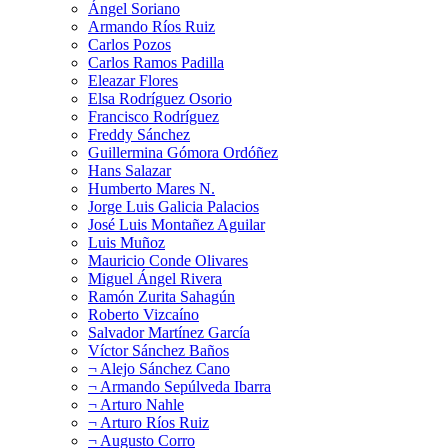
Ángel Soriano
Armando Ríos Ruiz
Carlos Pozos
Carlos Ramos Padilla
Eleazar Flores
Elsa Rodríguez Osorio
Francisco Rodríguez
Freddy Sánchez
Guillermina Gómora Ordóñez
Hans Salazar
Humberto Mares N.
Jorge Luis Galicia Palacios
José Luis Montañez Aguilar
Luis Muñoz
Mauricio Conde Olivares
Miguel Ángel Rivera
Ramón Zurita Sahagún
Roberto Vizcaíno
Salvador Martínez García
Víctor Sánchez Baños
¬ Alejo Sánchez Cano
¬ Armando Sepúlveda Ibarra
¬ Arturo Nahle
¬ Arturo Ríos Ruiz
¬ Augusto Corro