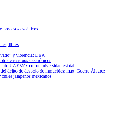
 y procesos escénicos
les, libres
lavado” y violencia: DEA
le de residuos electrónicos
ción de UAEMéx como universidad estatal
el delito de despojo de inmuebles: mag. Guerra Álvarez
r chiles jalapeños mexicanos