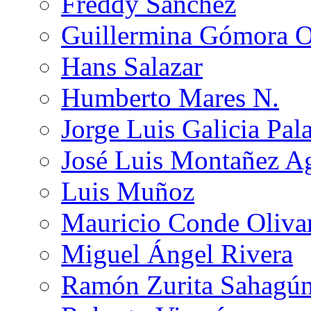
Freddy Sánchez
Guillermina Gómora 
Hans Salazar
Humberto Mares N.
Jorge Luis Galicia Pal
José Luis Montañez Ag
Luis Muñoz
Mauricio Conde Oliva
Miguel Ángel Rivera
Ramón Zurita Sahagú