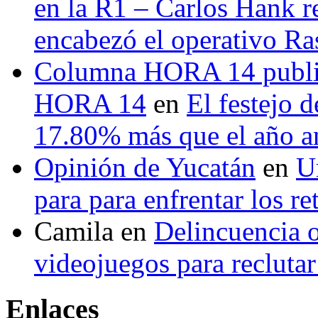
en la R1 – Carlos Hank r
encabezó el operativo Ras
Columna HORA 14 public
HORA 14
en
El festejo 
17.80% más que el año 
Opinión de Yucatán
en
U
para para enfrentar los re
Camila
en
Delincuencia o
videojuegos para recluta
Enlaces