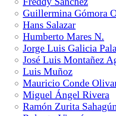
Freddy Sánchez
Guillermina Gómora 
Hans Salazar
Humberto Mares N.
Jorge Luis Galicia Pal
José Luis Montañez Ag
Luis Muñoz
Mauricio Conde Oliva
Miguel Ángel Rivera
Ramón Zurita Sahagú