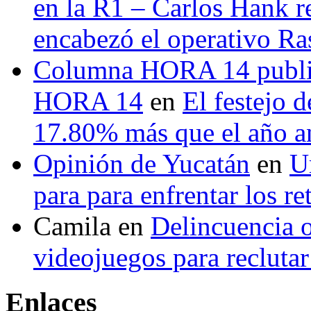
en la R1 – Carlos Hank r
encabezó el operativo Ras
Columna HORA 14 public
HORA 14
en
El festejo 
17.80% más que el año 
Opinión de Yucatán
en
U
para para enfrentar los re
Camila
en
Delincuencia o
videojuegos para recluta
Enlaces