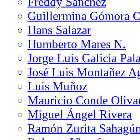
Freddy Sánchez
Guillermina Gómora 
Hans Salazar
Humberto Mares N.
Jorge Luis Galicia Pal
José Luis Montañez Ag
Luis Muñoz
Mauricio Conde Oliva
Miguel Ángel Rivera
Ramón Zurita Sahagú