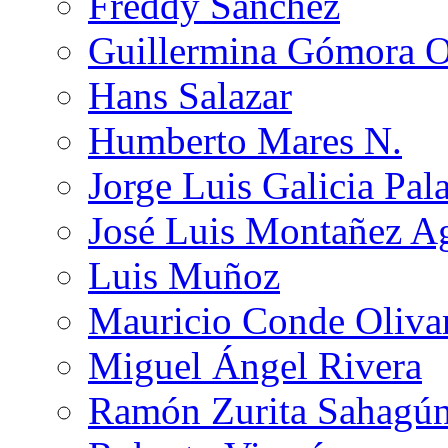
Freddy Sánchez
Guillermina Gómora 
Hans Salazar
Humberto Mares N.
Jorge Luis Galicia Pal
José Luis Montañez Ag
Luis Muñoz
Mauricio Conde Oliva
Miguel Ángel Rivera
Ramón Zurita Sahagú