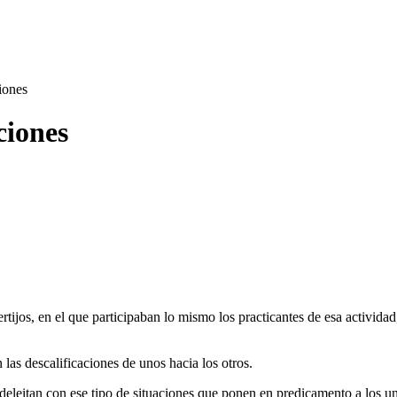
iones
ciones
ertijos, en el que participaban lo mismo los practicantes de esa activida
 las descalificaciones de unos hacia los otros.
 deleitan con ese tipo de situaciones que ponen en predicamento a los un