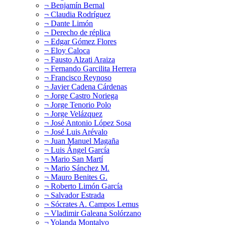
¬ Benjamín Bernal
¬ Claudia Rodríguez
¬ Dante Limón
¬ Derecho de réplica
¬ Edgar Gómez Flores
¬ Eloy Caloca
¬ Fausto Alzati Araiza
¬ Fernando Garcilita Herrera
¬ Francisco Reynoso
¬ Javier Cadena Cárdenas
¬ Jorge Castro Noriega
¬ Jorge Tenorio Polo
¬ Jorge Velázquez
¬ José Antonio López Sosa
¬ José Luis Arévalo
¬ Juan Manuel Magaña
¬ Luis Ángel García
¬ Mario San Martí
¬ Mario Sánchez M.
¬ Mauro Benites G.
¬ Roberto Limón García
¬ Salvador Estrada
¬ Sócrates A. Campos Lemus
¬ Vladimir Galeana Solórzano
¬ Yolanda Montalvo