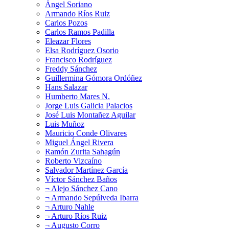
Ángel Soriano
Armando Ríos Ruiz
Carlos Pozos
Carlos Ramos Padilla
Eleazar Flores
Elsa Rodríguez Osorio
Francisco Rodríguez
Freddy Sánchez
Guillermina Gómora Ordóñez
Hans Salazar
Humberto Mares N.
Jorge Luis Galicia Palacios
José Luis Montañez Aguilar
Luis Muñoz
Mauricio Conde Olivares
Miguel Ángel Rivera
Ramón Zurita Sahagún
Roberto Vizcaíno
Salvador Martínez García
Víctor Sánchez Baños
¬ Alejo Sánchez Cano
¬ Armando Sepúlveda Ibarra
¬ Arturo Nahle
¬ Arturo Ríos Ruiz
¬ Augusto Corro