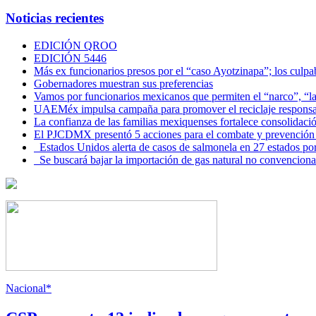
Noticias recientes
EDICIÓN QROO
EDICIÓN 5446
Más ex funcionarios presos por el “caso Ayotzinapa”; los culpab
Gobernadores muestran sus preferencias
Vamos por funcionarios mexicanos que permiten el “narco”, “
UAEMéx impulsa campaña para promover el reciclaje responsab
La confianza de las familias mexiquenses fortalece consolida
El PJCDMX presentó 5 acciones para el combate y prevención d
Estados Unidos alerta de casos de salmonela en 27 estados po
Se buscará bajar la importación de gas natural no convenciona
Nacional*