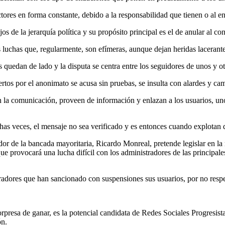
ctores en forma constante, debido a la responsabilidad que tienen o al e
jos de la jerarquía política y su propósito principal es el de anular al 
as luchas que, regularmente, son efímeras, aunque dejan heridas lacerant
os quedan de lado y la disputa se centra entre los seguidores de unos y ot
ertos por el anonimato se acusa sin pruebas, se insulta con alardes y ca
an la comunicación, proveen de información y enlazan a los usuarios, un
has veces, el mensaje no sea verificado y es entonces cuando explotan d
de la bancada mayoritaria, Ricardo Monreal, pretende legislar en la mat
 provocará una lucha difícil con los administradores de las principales
radores que han sancionado con suspensiones sus usuarios, por no respe
presa de ganar, es la potencial candidata de Redes Sociales Progresista
ón.