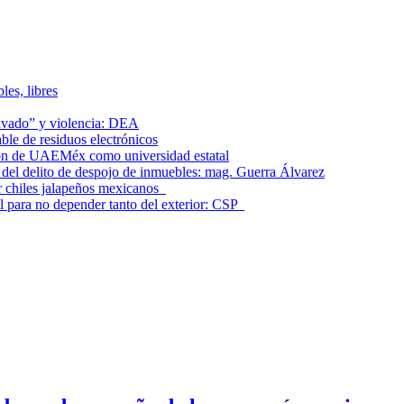
les, libres
lavado” y violencia: DEA
le de residuos electrónicos
ción de UAEMéx como universidad estatal
el delito de despojo de inmuebles: mag. Guerra Álvarez
r chiles jalapeños mexicanos
l para no depender tanto del exterior: CSP