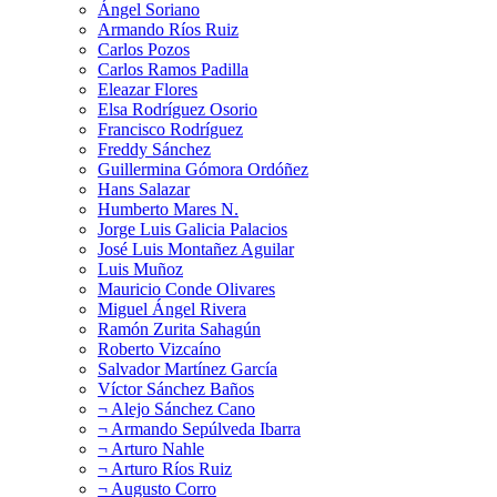
Ángel Soriano
Armando Ríos Ruiz
Carlos Pozos
Carlos Ramos Padilla
Eleazar Flores
Elsa Rodríguez Osorio
Francisco Rodríguez
Freddy Sánchez
Guillermina Gómora Ordóñez
Hans Salazar
Humberto Mares N.
Jorge Luis Galicia Palacios
José Luis Montañez Aguilar
Luis Muñoz
Mauricio Conde Olivares
Miguel Ángel Rivera
Ramón Zurita Sahagún
Roberto Vizcaíno
Salvador Martínez García
Víctor Sánchez Baños
¬ Alejo Sánchez Cano
¬ Armando Sepúlveda Ibarra
¬ Arturo Nahle
¬ Arturo Ríos Ruiz
¬ Augusto Corro