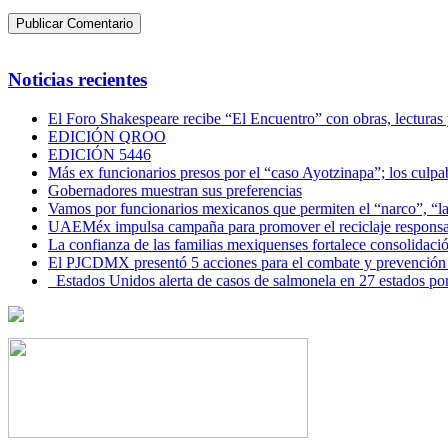
Noticias recientes
El Foro Shakespeare recibe “El Encuentro” con obras, lecturas
EDICIÓN QROO
EDICIÓN 5446
Más ex funcionarios presos por el “caso Ayotzinapa”; los culpab
Gobernadores muestran sus preferencias
Vamos por funcionarios mexicanos que permiten el “narco”, “
UAEMéx impulsa campaña para promover el reciclaje responsab
La confianza de las familias mexiquenses fortalece consolida
El PJCDMX presentó 5 acciones para el combate y prevención d
Estados Unidos alerta de casos de salmonela en 27 estados po