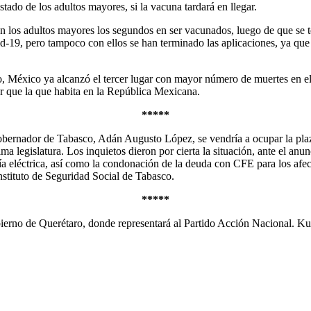
istado de los adultos mayores, si la vacuna tardará en llegar.
án los adultos mayores los segundos en ser vacunados, luego de que se 
id-19, pero tampoco con ellos se han terminado las aplicaciones, ya qu
to, México ya alcanzó el tercer lugar con mayor número de muertes en e
r que la que habita en la República Mexicana.
*****
bernador de Tabasco, Adán Augusto López, se vendría a ocupar la plaz
a legislatura. Los inquietos dieron por cierta la situación, ante el anu
a eléctrica, así como la condonación de la deuda con CFE para los afe
nstituto de Seguridad Social de Tabasco.
*****
bierno de Querétaro, donde representará al Partido Acción Nacional. Ku