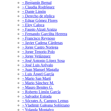
¬ Benjamín Bernal
¬ Claudia Rodríguez
¬ Dante Limón
¬ Derecho de réplica
¬ Edgar Gómez Flores
¬ Eloy Caloca
¬ Fausto Alzati Araiza
¬ Fernando Garcilita Herrera
¬ Francisco Reynoso
¬ Javier Cadena Cárdenas
¬ Jorge Castro Noriega
¬ Jorge Tenorio Polo
¬ Jorge Velázquez
¬ José Antonio López Sosa
¬ José Luis Arévalo
¬ Juan Manuel Magaña
¬ Luis Ángel García
¬ Mario San Martí
¬ Mario Sánchez M.
¬ Mauro Benites G.
¬ Roberto Limón García
¬ Salvador Estrada
¬ Sócrates A. Campos Lemus
¬ Vladimir Galeana Solórzano
¬ Yolanda Montalvo