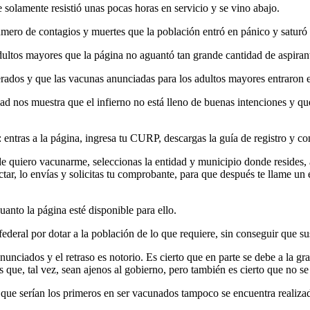
solamente resistió unas pocas horas en servicio y se vino abajo.
número de contagios y muertes que la población entró en pánico y saturó 
adultos mayores que la página no aguantó tan grande cantidad de aspiran
sperados y que las vacunas anunciadas para los adultos mayores entraron 
dad nos muestra que el infierno no está lleno de buenas intenciones y 
a: entras a la página, ingresa tu CURP, descargas la guía de registro y co
 de quiero vacunarme, seleccionas la entidad y municipio donde resides,
actar, lo envías y solicitas tu comprobante, para que después te llame u
uanto la página esté disponible para ello.
ederal por dotar a la población de lo que requiere, sin conseguir que s
unciados y el retraso es notorio. Es cierto que en parte se debe a la 
 que, tal vez, sean ajenos al gobierno, pero también es cierto que no s
 que serían los primeros en ser vacunados tampoco se encuentra realiza