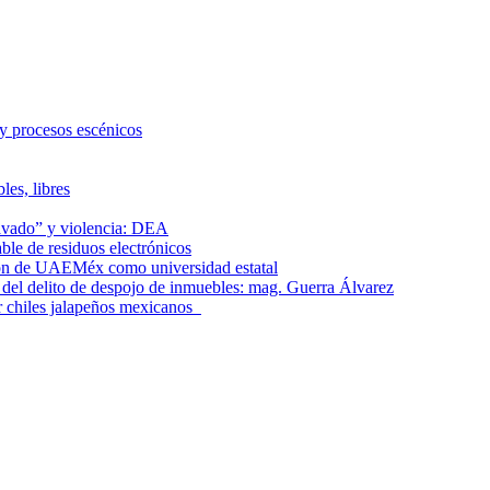
 y procesos escénicos
les, libres
lavado” y violencia: DEA
le de residuos electrónicos
ción de UAEMéx como universidad estatal
el delito de despojo de inmuebles: mag. Guerra Álvarez
r chiles jalapeños mexicanos