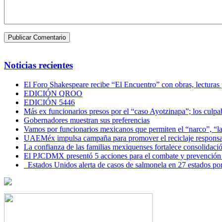
Noticias recientes
El Foro Shakespeare recibe “El Encuentro” con obras, lecturas
EDICIÓN QROO
EDICIÓN 5446
Más ex funcionarios presos por el “caso Ayotzinapa”; los culpab
Gobernadores muestran sus preferencias
Vamos por funcionarios mexicanos que permiten el “narco”, “
UAEMéx impulsa campaña para promover el reciclaje responsab
La confianza de las familias mexiquenses fortalece consolida
El PJCDMX presentó 5 acciones para el combate y prevención d
Estados Unidos alerta de casos de salmonela en 27 estados po