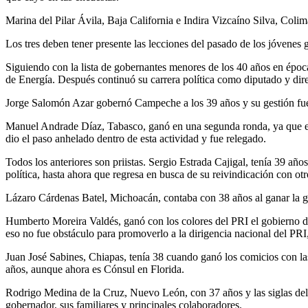
Marina del Pilar Ávila, Baja California e Indira Vizcaíno Silva, Col
Los tres deben tener presente las lecciones del pasado de los jóvenes
Siguiendo con la lista de gobernantes menores de los 40 años en époc
de Energía. Después continuó su carrera política como diputado y dire
Jorge Salomón Azar gobernó Campeche a los 39 años y su gestión fue l
Manuel Andrade Díaz, Tabasco, ganó en una segunda ronda, ya que en 
dio el paso anhelado dentro de esta actividad y fue relegado.
Todos los anteriores son priistas. Sergio Estrada Cajigal, tenía 39 a
política, hasta ahora que regresa en busca de su reivindicación con otro
Lázaro Cárdenas Batel, Michoacán, contaba con 38 años al ganar la gub
Humberto Moreira Valdés, ganó con los colores del PRI el gobierno d
eso no fue obstáculo para promoverlo a la dirigencia nacional del PRI
Juan José Sabines, Chiapas, tenía 38 cuando ganó los comicios con la
años, aunque ahora es Cónsul en Florida.
Rodrigo Medina de la Cruz, Nuevo León, con 37 años y las siglas del P
gobernador, sus familiares y principales colaboradores.