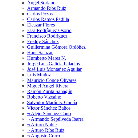
Ángel Soriano
Armando Ríos Ruiz
Carlos Pozos
Carlos Ramos Padilla
Eleazar Flores
Elsa Rodríguez Osorio
Francisco Rodríguez
Freddy Sánchez
Guillermina Gómora Ordóñez
Hans Salazar
Humberto Mares N.
Jorge Luis Galicia Palacios
José Luis Montañez Aguilar
Luis Muñoz
Mauricio Conde Olivares
Miguel Ángel Rivera
Ramón Zurita Sahagún
Roberto Vizcaíno
Salvador Martínez García
Víctor Sánchez Baños
¬ Alejo Sánchez Cano
¬ Armando Sepúlveda Ibarra
¬ Arturo Nahle
¬ Arturo Ríos Ruiz
¬ Augusto Corro