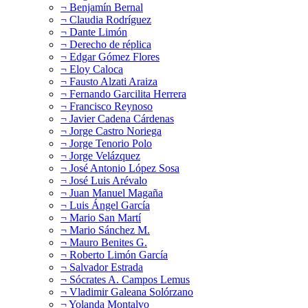
¬ Benjamín Bernal
¬ Claudia Rodríguez
¬ Dante Limón
¬ Derecho de réplica
¬ Edgar Gómez Flores
¬ Eloy Caloca
¬ Fausto Alzati Araiza
¬ Fernando Garcilita Herrera
¬ Francisco Reynoso
¬ Javier Cadena Cárdenas
¬ Jorge Castro Noriega
¬ Jorge Tenorio Polo
¬ Jorge Velázquez
¬ José Antonio López Sosa
¬ José Luis Arévalo
¬ Juan Manuel Magaña
¬ Luis Ángel García
¬ Mario San Martí
¬ Mario Sánchez M.
¬ Mauro Benites G.
¬ Roberto Limón García
¬ Salvador Estrada
¬ Sócrates A. Campos Lemus
¬ Vladimir Galeana Solórzano
¬ Yolanda Montalvo