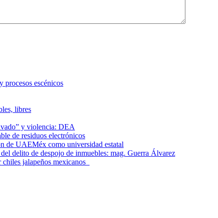
 y procesos escénicos
les, libres
lavado” y violencia: DEA
le de residuos electrónicos
ción de UAEMéx como universidad estatal
el delito de despojo de inmuebles: mag. Guerra Álvarez
r chiles jalapeños mexicanos