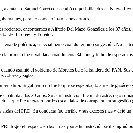
ima, aventajan. Samuel García descendió en posibilidades en Nuevo León
 gobernantes, para no cometer los mismos errores.
as recientes, encontramos a Alfredo Del Mazo González a los 37 años, s
ctor del Infonavit y Fonatur.
lena de polémica, especialmente cuando terminó su gestión. No ha teni
la primera fue invalidada cuando tenía 34 años y hubo de esperar cas
ños cuando asumió el gobierno de Morelos bajo la bandera del PAN. Sus 
s colores y siglas.
ernatura. Si gobierno no fue lo que se esperaba, totalmente grisáceo y 
e Coahuila a los 39 años. Su administración fue un desastre, dejó suma
, de la que fue relevado por los escándalos de corrupción en su gestión
s siglas del PRD. Su conducta fue terrible y sus excesos más y dejó u
RI, logró el respaldo en las urnas y su administración se distinguió po