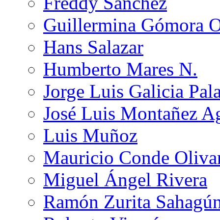
Freddy Sánchez
Guillermina Gómora 
Hans Salazar
Humberto Mares N.
Jorge Luis Galicia Pal
José Luis Montañez Ag
Luis Muñoz
Mauricio Conde Oliva
Miguel Ángel Rivera
Ramón Zurita Sahagú