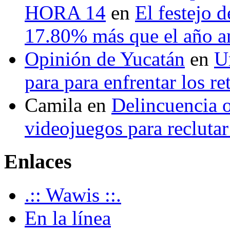
HORA 14
en
El festejo 
17.80% más que el año 
Opinión de Yucatán
en
U
para para enfrentar los re
Camila
en
Delincuencia o
videojuegos para recluta
Enlaces
.:: Wawis ::.
En la línea