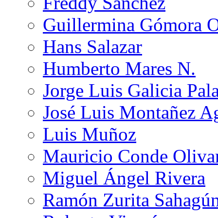
Freddy Sánchez
Guillermina Gómora 
Hans Salazar
Humberto Mares N.
Jorge Luis Galicia Pal
José Luis Montañez Ag
Luis Muñoz
Mauricio Conde Oliva
Miguel Ángel Rivera
Ramón Zurita Sahagú