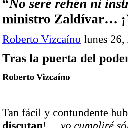
“
No seré rehén ni inst
ministro Zaldívar… ¡Y
Roberto Vizcaíno
lunes 26,
Tras la puerta del pode
Roberto Vizcaíno
Tan fácil y contundente hubi
discutan
!…
yo cumpliré sól