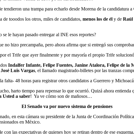
 le tendieron una trampa para echarlo desde Morena de la candidatura a
a de tooodos los otros, miles de candidatos,
menos los de él
y de
Raúl
 se le hayan pasado entregar al INE esos reportes?
 que no hizo precampaña, pero ahora afirma que si entregó sus comproba
or el Trife que ayer finalmente y por mayoría el propio Trife solucionó 
rados
Indalfer Infante, Felipe Fuentes, Janine Atalora, Felipe de l
,
José Luis Vargas
, el llamado magistrado-billetes por las tranzas com
la falta- 48 horas para registrar otros candidatos a Guerrero y Michoacá
o, harto tiempo para repensar lo que ocurrió. Quizá ahora entienda 
 Usted a saber
! Ya ve cómo son de mañosos…
El Senado va por nuevo sistema de pensiones
nado, en esta cámara su presidente de la Junta de Coordinación Polític
pensionados en México.
 con las expectativas de quienes hoy se retiran dentro de ese esquema.El