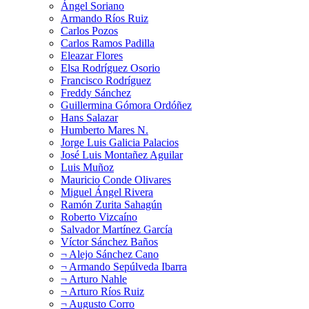
Ángel Soriano
Armando Ríos Ruiz
Carlos Pozos
Carlos Ramos Padilla
Eleazar Flores
Elsa Rodríguez Osorio
Francisco Rodríguez
Freddy Sánchez
Guillermina Gómora Ordóñez
Hans Salazar
Humberto Mares N.
Jorge Luis Galicia Palacios
José Luis Montañez Aguilar
Luis Muñoz
Mauricio Conde Olivares
Miguel Ángel Rivera
Ramón Zurita Sahagún
Roberto Vizcaíno
Salvador Martínez García
Víctor Sánchez Baños
¬ Alejo Sánchez Cano
¬ Armando Sepúlveda Ibarra
¬ Arturo Nahle
¬ Arturo Ríos Ruiz
¬ Augusto Corro