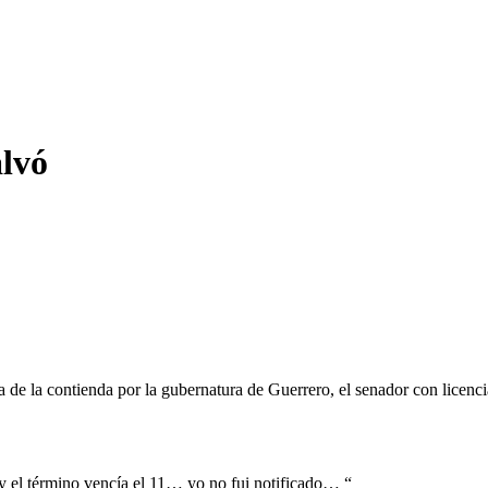
alvó
a de la contienda por la gubernatura de Guerrero, el senador con licenc
 y el término vencía el 11… yo no fui notificado… “