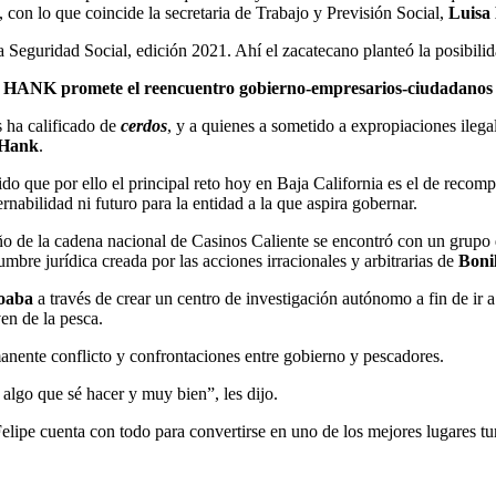
, con lo que coincide la secretaria de Trabajo y Previsión Social,
Luisa
Seguridad Social, edición 2021. Ahí el zacatecano planteó la posibilidad
HANK promete el reencuentro gobierno-empresarios-ciudadanos
 ha calificado de
cerdos
, y a quienes a sometido a expropiaciones ileg
 Hank
.
ido que por ello el principal reto hoy en Baja California es el de reco
rnabilidad ni futuro para la entidad a la que aspira gobernar.
ño de la cadena nacional de Casinos Caliente se encontró con un grupo d
mbre jurídica creada por las acciones irracionales y arbitrarias de
Boni
toaba
a través de crear un centro de investigación autónomo a fin de ir 
en de la pesca.
anente conflicto y confrontaciones entre gobierno y pescadores.
algo que sé hacer y muy bien”, les dijo.
 Felipe cuenta con todo para convertirse en uno de los mejores lugares tu