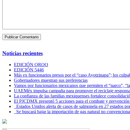
Noticias recientes
EDICIÓN QROO
EDICIÓN 5446
Más ex funcionarios presos por el “caso Ayotzinapa”; los culpab
Gobernadores muestran sus preferencias
Vamos por funcionarios mexicanos que permiten el “narco”, “
UAEMéx impulsa campaña para promover el reciclaje responsab
La confianza de las familias mexiquenses fortalece consolida
El PJCDMX presentó 5 acciones para el combate y prevención d
Estados Unidos alerta de casos de salmonela en 27 estados po
Se buscará bajar la importación de gas natural no convenciona