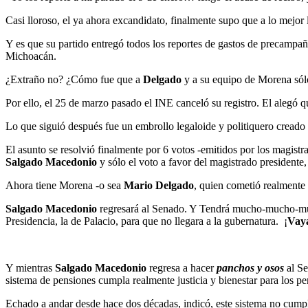
Casi lloroso, el ya ahora excandidato, finalmente supo que a lo mejor
Y es que su partido entregó todos los reportes de gastos de precampañ
Michoacán.
¿Extraño no? ¿Cómo fue que a
Delgado
y a su equipo de Morena sólo
Por ello, el 25 de marzo pasado el INE canceló su registro. El alegó
Lo que siguió después fue un embrollo legaloide y politiquero creado p
El asunto se resolvió finalmente por 6 votos -emitidos por los magist
Salgado Macedonio
y sólo el voto a favor del magistrado presidente
Ahora tiene Morena -o sea
Mario Delgado
, quien cometió realmente 
Salgado Macedonio
regresará al Senado. Y Tendrá mucho-mucho-much
Presidencia, la de Palacio, para que no llegara a la gubernatura. ¡
Vaya
Y mientras
Salgado Macedonio
regresa a hacer
panchos y osos
al Se
sistema de pensiones cumpla realmente justicia y bienestar para los 
Echado a andar desde hace dos décadas, indicó, este sistema no cumple