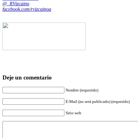
@_RVizcaino
facebook.com/rvizcainoa
Deje un comentario
Nombre (requerido)
E-Mail (no será publicado) (requerido)
Sitio web