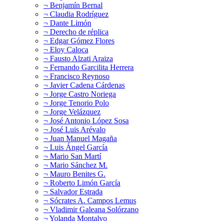
¬ Benjamín Bernal
¬ Claudia Rodríguez
¬ Dante Limón
¬ Derecho de réplica
¬ Edgar Gómez Flores
¬ Eloy Caloca
¬ Fausto Alzati Araiza
¬ Fernando Garcilita Herrera
¬ Francisco Reynoso
¬ Javier Cadena Cárdenas
¬ Jorge Castro Noriega
¬ Jorge Tenorio Polo
¬ Jorge Velázquez
¬ José Antonio López Sosa
¬ José Luis Arévalo
¬ Juan Manuel Magaña
¬ Luis Ángel García
¬ Mario San Martí
¬ Mario Sánchez M.
¬ Mauro Benites G.
¬ Roberto Limón García
¬ Salvador Estrada
¬ Sócrates A. Campos Lemus
¬ Vladimir Galeana Solórzano
¬ Yolanda Montalvo