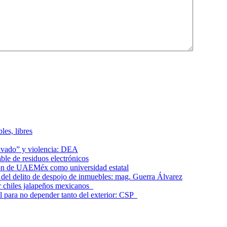
les, libres
lavado” y violencia: DEA
le de residuos electrónicos
ción de UAEMéx como universidad estatal
el delito de despojo de inmuebles: mag. Guerra Álvarez
r chiles jalapeños mexicanos
l para no depender tanto del exterior: CSP