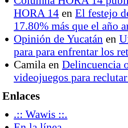
Columna HORA 14 public
HORA 14
en
El festejo 
17.80% más que el año 
Opinión de Yucatán
en
U
para para enfrentar los re
Camila
en
Delincuencia o
videojuegos para recluta
Enlaces
.:: Wawis ::.
En la línea