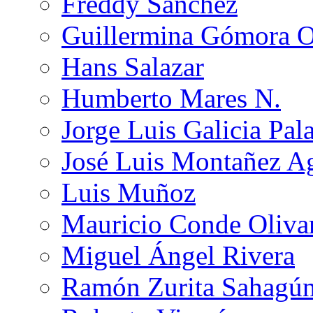
Freddy Sánchez
Guillermina Gómora 
Hans Salazar
Humberto Mares N.
Jorge Luis Galicia Pal
José Luis Montañez Ag
Luis Muñoz
Mauricio Conde Oliva
Miguel Ángel Rivera
Ramón Zurita Sahagú