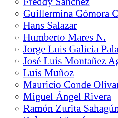
Freddy Sánchez
Guillermina Gómora 
Hans Salazar
Humberto Mares N.
Jorge Luis Galicia Pal
José Luis Montañez Ag
Luis Muñoz
Mauricio Conde Oliva
Miguel Ángel Rivera
Ramón Zurita Sahagú