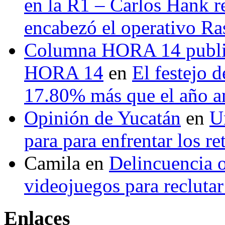
en la R1 – Carlos Hank r
encabezó el operativo Ras
Columna HORA 14 public
HORA 14
en
El festejo 
17.80% más que el año 
Opinión de Yucatán
en
U
para para enfrentar los re
Camila
en
Delincuencia o
videojuegos para recluta
Enlaces