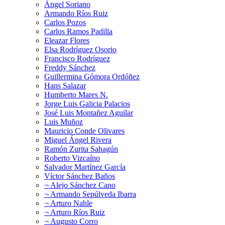
Ángel Soriano
Armando Ríos Ruiz
Carlos Pozos
Carlos Ramos Padilla
Eleazar Flores
Elsa Rodríguez Osorio
Francisco Rodríguez
Freddy Sánchez
Guillermina Gómora Ordóñez
Hans Salazar
Humberto Mares N.
Jorge Luis Galicia Palacios
José Luis Montañez Aguilar
Luis Muñoz
Mauricio Conde Olivares
Miguel Ángel Rivera
Ramón Zurita Sahagún
Roberto Vizcaíno
Salvador Martínez García
Víctor Sánchez Baños
¬ Alejo Sánchez Cano
¬ Armando Sepúlveda Ibarra
¬ Arturo Nahle
¬ Arturo Ríos Ruiz
¬ Augusto Corro