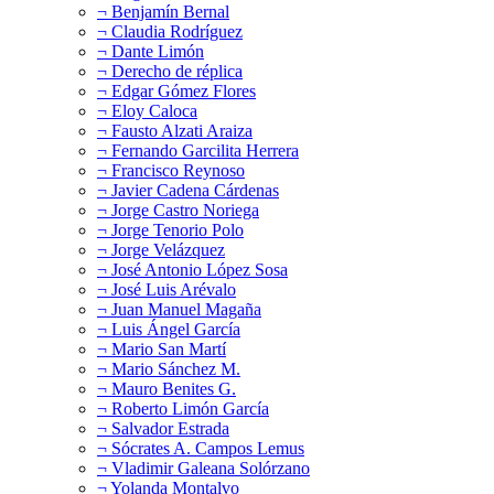
¬ Benjamín Bernal
¬ Claudia Rodríguez
¬ Dante Limón
¬ Derecho de réplica
¬ Edgar Gómez Flores
¬ Eloy Caloca
¬ Fausto Alzati Araiza
¬ Fernando Garcilita Herrera
¬ Francisco Reynoso
¬ Javier Cadena Cárdenas
¬ Jorge Castro Noriega
¬ Jorge Tenorio Polo
¬ Jorge Velázquez
¬ José Antonio López Sosa
¬ José Luis Arévalo
¬ Juan Manuel Magaña
¬ Luis Ángel García
¬ Mario San Martí
¬ Mario Sánchez M.
¬ Mauro Benites G.
¬ Roberto Limón García
¬ Salvador Estrada
¬ Sócrates A. Campos Lemus
¬ Vladimir Galeana Solórzano
¬ Yolanda Montalvo