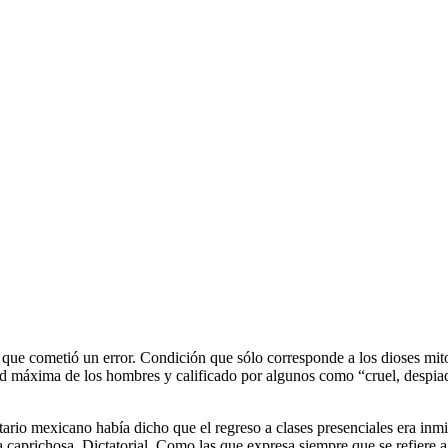
 que cometió un error. Condición que sólo corresponde a los dioses m
 máxima de los hombres y calificado por algunos como “cruel, despiada
rio mexicano había dicho que el regreso a clases presenciales era inmin
aprichosa. Dictatorial. Como las que expresa siempre que se refiere a 