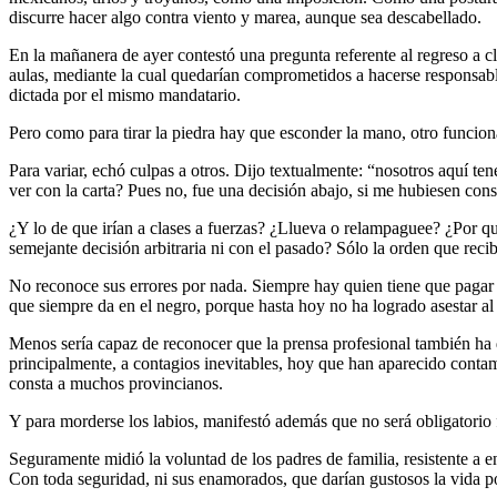
discurre hacer algo contra viento y marea, aunque sea descabellado.
En la mañanera de ayer contestó una pregunta referente al regreso a cla
aulas, mediante la cual quedarían comprometidos a hacerse responsable
dictada por el mismo mandatario.
Pero como para tirar la piedra hay que esconder la mano, otro funcion
Para variar, echó culpas a otros. Dijo textualmente: “nosotros aquí te
ver con la carta? Pues no, fue una decisión abajo, si me hubiesen cons
¿Y lo de que irían a clases a fuerzas? ¿Llueva o relampaguee? ¿Por qu
semejante decisión arbitraria ni con el pasado? Sólo la orden que recib
No reconoce sus errores por nada. Siempre hay quien tiene que pagar p
que siempre da en el negro, porque hasta hoy no ha logrado asestar al
Menos sería capaz de reconocer que la prensa profesional también ha di
principalmente, a contagios inevitables, hoy que han aparecido contam
consta a muchos provincianos.
Y para morderse los labios, manifestó además que no será obligatori
Seguramente midió la voluntad de los padres de familia, resistente a 
Con toda seguridad, ni sus enamorados, que darían gustosos la vida po