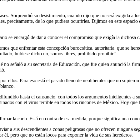
ses. Sorprendió su desistimiento, cuando dijo que no será exigida a los 
s, precisamente, de lo que pudiera ocurrirles. Dijimos en este espacio 
ario se encargó de dar a conocer el compromiso que exigía la dichosa ca
nemos que enfrentar esta concepción burocrática, autoritaria, que se he
ultado, hubiese dicho no, somos libres, prohibido prohibir”.
é no señaló a su secretaria de Educación, que fue quien anunció la firm
ió.
or ellos. Para eso está el pasado lleno de neoliberales que no supieron
 blanco.
fundido hasta el cansancio, con todos los argumentos inteligentes a su 
inados con el virus terrible en todos los rincones de México. Hoy que 
o firmar la carta. Está en contra de esa medida, porque significa un
enviar a sus descendientes a zonas peligrosas que no ofrecen ninguna se
r él, pero que no están locos para exponer la vida de sus herederos.