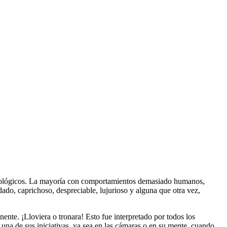
itológicos. La mayoría con comportamientos demasiado humanos,
do, caprichoso, despreciable, lujurioso y alguna que otra vez,
ente. ¡Lloviera o tronara! Esto fue interpretado por todos los
una de sus iniciativas, ya sea en las cámaras o en su mente, cuando