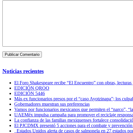
Noticias recientes
El Foro Shakespeare recibe “El Encuentro” con obras, lecturas
EDICIÓN QROO
EDICIÓN 5446
Más ex funcionarios presos por el “caso Ayotzinapa”; los culpab
Gobernadores muestran sus preferencias
Vamos por funcionarios mexicanos que permiten el “narco”, “
UAEMéx impulsa campaña para promover el reciclaje responsab
La confianza de las familias mexiquenses fortalece consolida
El PJCDMX presentó 5 acciones para el combate y prevención d
Estados Unidos alerta de casos de salmonela en 27 estados po