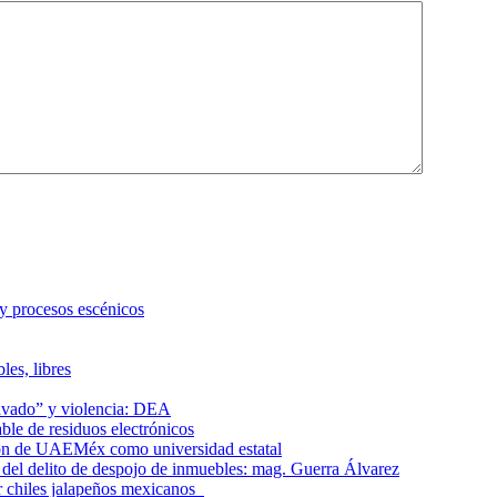
 y procesos escénicos
les, libres
lavado” y violencia: DEA
le de residuos electrónicos
ción de UAEMéx como universidad estatal
el delito de despojo de inmuebles: mag. Guerra Álvarez
r chiles jalapeños mexicanos