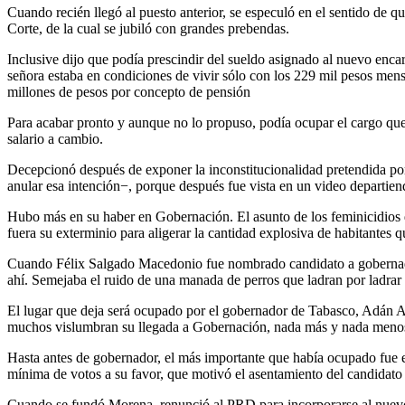
Cuando recién llegó al puesto anterior, se especuló en el sentido de q
Corte, de la cual se jubiló con grandes prebendas.
Inclusive dijo que podía prescindir del sueldo asignado al nuevo enca
señora estaba en condiciones de vivir sólo con los 229 mil pesos mensu
millones de pesos por concepto de pensión
Para acabar pronto y aunque no lo propuso, podía ocupar el cargo que 
salario a cambio.
Decepcionó después de exponer la inconstitucionalidad pretendida po
anular esa intención−, porque después fue vista en un video departie
Hubo más en su haber en Gobernación. El asunto de los feminicidios q
fuera su exterminio para aligerar la cantidad explosiva de habitantes
Cuando Félix Salgado Macedonio fue nombrado candidato a gobernador 
ahí. Semejaba el ruido de una manada de perros que ladran por ladrar 
El lugar que deja será ocupado por el gobernador de Tabasco, Adán 
muchos vislumbran su llegada a Gobernación, nada más y nada menos
Hasta antes de gobernador, el más importante que había ocupado fue 
mínima de votos a su favor, que motivó el asentamiento del candidato 
Cuando se fundó Morena, renunció al PRD para incorporarse al nuevo 