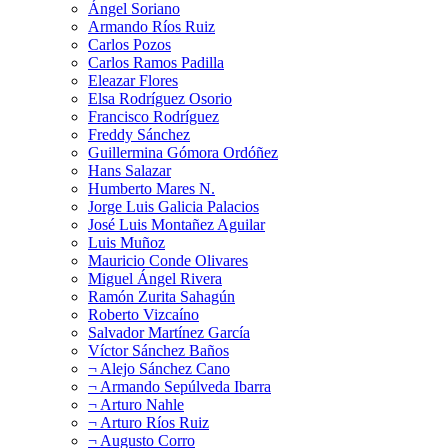
Ángel Soriano
Armando Ríos Ruiz
Carlos Pozos
Carlos Ramos Padilla
Eleazar Flores
Elsa Rodríguez Osorio
Francisco Rodríguez
Freddy Sánchez
Guillermina Gómora Ordóñez
Hans Salazar
Humberto Mares N.
Jorge Luis Galicia Palacios
José Luis Montañez Aguilar
Luis Muñoz
Mauricio Conde Olivares
Miguel Ángel Rivera
Ramón Zurita Sahagún
Roberto Vizcaíno
Salvador Martínez García
Víctor Sánchez Baños
¬ Alejo Sánchez Cano
¬ Armando Sepúlveda Ibarra
¬ Arturo Nahle
¬ Arturo Ríos Ruiz
¬ Augusto Corro