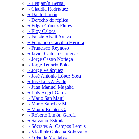
¬ Benjamín Bernal
¬ Claudia Rodríguez
¬ Dante Limón
¬ Derecho de réplica
¬ Edgar Gómez Flores
¬ Eloy Caloca
¬ Fausto Alzati Araiza
¬ Fernando Garcilita Herrera
¬ Francisco Reynoso
¬ Javier Cadena Cárdenas
¬ Jorge Castro Noriega
¬ Jorge Tenorio Polo
¬ Jorge Velázquez
¬ José Antonio López Sosa
¬ José Luis Arévalo
¬ Juan Manuel Magaña
¬ Luis Ángel García
¬ Mario San Martí
¬ Mario Sánchez M.
¬ Mauro Benites G.
¬ Roberto Limón García
¬ Salvador Estrada
¬ Sócrates A. Campos Lemus
¬ Vladimir Galeana Solórzano
¬ Yolanda Montalvo