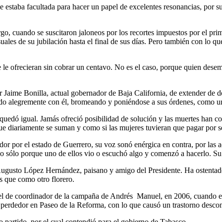
ue estaba facultada para hacer un papel de excelentes resonancias, por 
rgo, cuando se suscitaron jaloneos por los recortes impuestos por el pr
ales de su jubilación hasta el final de sus días. Pero también con lo q
le ofrecieran sin cobrar un centavo. No es el caso, porque quien desem
r Jaime Bonilla, actual gobernador de Baja California, de extender de
ndo alegremente con él, bromeando y poniéndose a sus órdenes, como una
uedó igual. Jamás ofreció posibilidad de solución y las muertes han co
 que diariamente se suman y como si las mujeres tuvieran que pagar por s
por el estado de Guerrero, su voz sonó enérgica en contra, por las ac
o sólo porque uno de ellos vio o escuchó algo y comenzó a hacerlo. Su 
Augusto López Hernández, paisano y amigo del Presidente. Ha ostentad
 que como otro florero.
el de coordinador de la campaña de Andrés Manuel, en 2006, cuando el 
perdedor en Paseo de la Reforma, con lo que causó un trastorno descomu
partido, por el cual contendió para el gobierno de Tabasco.