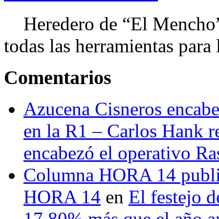
Heredero de “El Mencho”, 
todas las herramientas para ll
Comentarios
Azucena Cisneros encabez
en la R1 – Carlos Hank r
encabezó el operativo Ras
Columna HORA 14 public
HORA 14
en
El festejo 
17.80% más que el año 