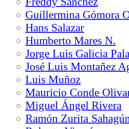
Freddy Sánchez
Guillermina Gómora 
Hans Salazar
Humberto Mares N.
Jorge Luis Galicia Pal
José Luis Montañez Ag
Luis Muñoz
Mauricio Conde Oliva
Miguel Ángel Rivera
Ramón Zurita Sahagú