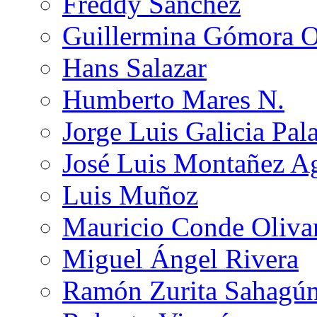
Freddy Sánchez
Guillermina Gómora 
Hans Salazar
Humberto Mares N.
Jorge Luis Galicia Pal
José Luis Montañez Ag
Luis Muñoz
Mauricio Conde Oliva
Miguel Ángel Rivera
Ramón Zurita Sahagú