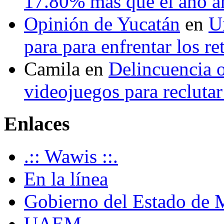
17.80% más que el año 
Opinión de Yucatán
en
U
para para enfrentar los re
Camila
en
Delincuencia o
videojuegos para recluta
Enlaces
.:: Wawis ::.
En la línea
Gobierno del Estado de 
UAEM