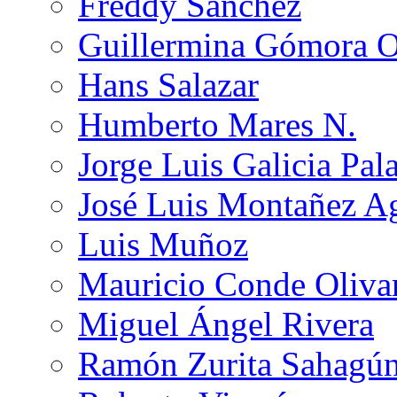
Freddy Sánchez
Guillermina Gómora 
Hans Salazar
Humberto Mares N.
Jorge Luis Galicia Pal
José Luis Montañez Ag
Luis Muñoz
Mauricio Conde Oliva
Miguel Ángel Rivera
Ramón Zurita Sahagú