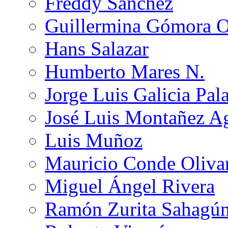
Freddy Sánchez
Guillermina Gómora 
Hans Salazar
Humberto Mares N.
Jorge Luis Galicia Pal
José Luis Montañez Ag
Luis Muñoz
Mauricio Conde Oliva
Miguel Ángel Rivera
Ramón Zurita Sahagú