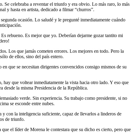
. Se celebraba a reventar el triunfo y era obvio. Lo más raro, lo más
al y hasta en artista, dedicado a filmar “churros”.
egunda ocasión. Lo saludé y le pregunté inmediatamente cuándo
nticipación.
. Es rebueno. Es mejor que yo. Deberían dejarme gozar tantito mi
dero!
ridos. Los que jamás cometen errores. Los mejores en todo. Pero la
ólo de ellos, sino del país entero.
o en que se necesitan dirigentes convencidos consigo mismos de su
, hay que voltear inmediatamente la vista hacia otro lado. Y eso que
ra desde la misma Presidencia de la República.
emasiado verde. Sin experiencia. Su trabajo como presidente, si no
a cima se esconde entre nubes.
y con la inteligencia suficiente, capaz de llevarlos a linderos de
s de triunfo.
e el líder de Morena le contestara que su dicho es cierto, pero que