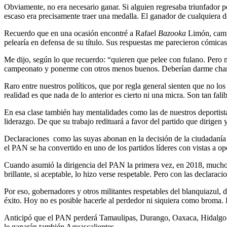
Obviamente, no era necesario ganar. Si alguien regresaba triunfador po
escaso era precisamente traer una medalla. El ganador de cualquiera de
Recuerdo que en una ocasión encontré a Rafael
Bazooka
Limón, camp
pelearía en defensa de su título. Sus respuestas me parecieron cómic
Me dijo, según lo que recuerdo: “quieren que pelee con fulano. Pero 
campeonato y ponerme con otros menos buenos. Deberían darme chanc
Raro entre nuestros políticos, que por regla general sienten que no l
realidad es que nada de lo anterior es cierto ni una micra. Son tan fal
En esa clase también hay mentalidades como las de nuestros deportis
liderazgo. De que su trabajo redituará a favor del partido que dirigen y
Declaraciones como las suyas abonan en la decisión de la ciudadanía q
el PAN se ha convertido en uno de los partidos líderes con vistas a 
Cuando asumió la dirigencia del PAN la primera vez, en 2018, muchos 
brillante, si aceptable, lo hizo verse respetable. Pero con las declarac
Por eso, gobernadores y otros militantes respetables del blanquiazul, d
éxito. Hoy no es posible hacerle al perdedor ni siquiera como broma.
Anticipó que el PAN perderá Tamaulipas, Durango, Oaxaca, Hidalgo y 
le ganarán también Aguascalientes.