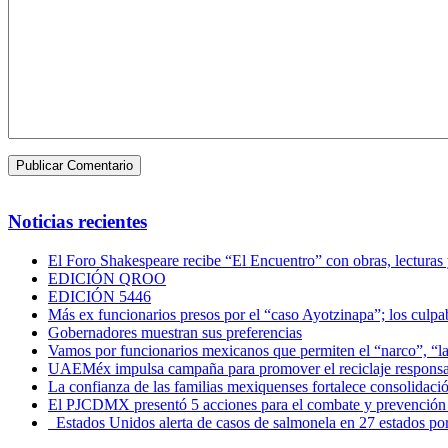
Noticias recientes
El Foro Shakespeare recibe “El Encuentro” con obras, lecturas
EDICIÓN QROO
EDICIÓN 5446
Más ex funcionarios presos por el “caso Ayotzinapa”; los culpab
Gobernadores muestran sus preferencias
Vamos por funcionarios mexicanos que permiten el “narco”, “
UAEMéx impulsa campaña para promover el reciclaje responsab
La confianza de las familias mexiquenses fortalece consolida
El PJCDMX presentó 5 acciones para el combate y prevención d
Estados Unidos alerta de casos de salmonela en 27 estados po