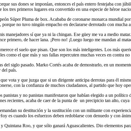
rque sus dones se imponían, entonces el país entero festejaba con júbilo
 los tres primeros lugares era convertido en una especie de héroe nacion
eón Súper Pluma de box. Acababa de coronarse monarca mundial por s
as, porque no tuvo ningún empacho en declararse derrotado con mucha a
mis manejadores sí que ya ni la chingan. Ese güey me va a medio matar
e primero, de hacer lana. ¡Pero no! ¡Luego luego me mandan al mata
os merece el suelo que pisan. Que son los más inteligentes. Los más que
ibles como el que más y sus fallas repercuten muchas veces en contra no s
tas del siglo pasado. Marko Cortés acaba de demostrarlo, en un moment
 del país.
ue vota y que juzga que si un dirigente anticipa derrotas para él mismo
oponerse, con la confianza de muchos ciudadanos, al partido que hoy ope
panistas y no panistas manifestaron que habían elegido a un político d
iones recientes, acaba de caer de la punta de un precipicio tan alto, cuy
emandan su destitución y la sustitución con un militante con experiencia 
 Hoy es cuando los esfuerzos deben redoblarse con denuedo y con ánimo
Quintana Roo, y que sólo ganará Aguascalientes. Dio elementos para qu