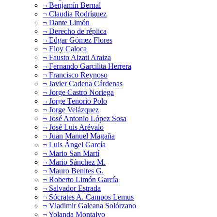
¬ Benjamín Bernal
¬ Claudia Rodríguez
¬ Dante Limón
¬ Derecho de réplica
¬ Edgar Gómez Flores
¬ Eloy Caloca
¬ Fausto Alzati Araiza
¬ Fernando Garcilita Herrera
¬ Francisco Reynoso
¬ Javier Cadena Cárdenas
¬ Jorge Castro Noriega
¬ Jorge Tenorio Polo
¬ Jorge Velázquez
¬ José Antonio López Sosa
¬ José Luis Arévalo
¬ Juan Manuel Magaña
¬ Luis Ángel García
¬ Mario San Martí
¬ Mario Sánchez M.
¬ Mauro Benites G.
¬ Roberto Limón García
¬ Salvador Estrada
¬ Sócrates A. Campos Lemus
¬ Vladimir Galeana Solórzano
¬ Yolanda Montalvo