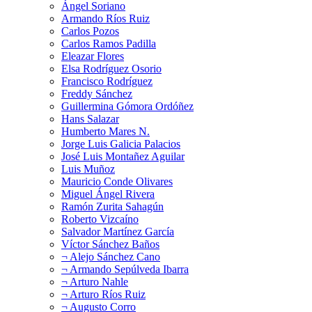
Ángel Soriano
Armando Ríos Ruiz
Carlos Pozos
Carlos Ramos Padilla
Eleazar Flores
Elsa Rodríguez Osorio
Francisco Rodríguez
Freddy Sánchez
Guillermina Gómora Ordóñez
Hans Salazar
Humberto Mares N.
Jorge Luis Galicia Palacios
José Luis Montañez Aguilar
Luis Muñoz
Mauricio Conde Olivares
Miguel Ángel Rivera
Ramón Zurita Sahagún
Roberto Vizcaíno
Salvador Martínez García
Víctor Sánchez Baños
¬ Alejo Sánchez Cano
¬ Armando Sepúlveda Ibarra
¬ Arturo Nahle
¬ Arturo Ríos Ruiz
¬ Augusto Corro