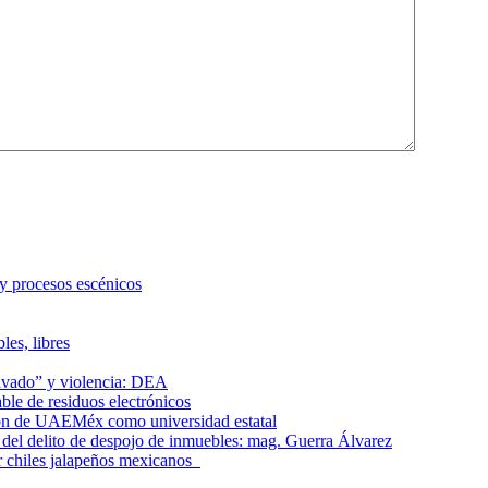
 y procesos escénicos
les, libres
lavado” y violencia: DEA
le de residuos electrónicos
ción de UAEMéx como universidad estatal
el delito de despojo de inmuebles: mag. Guerra Álvarez
r chiles jalapeños mexicanos