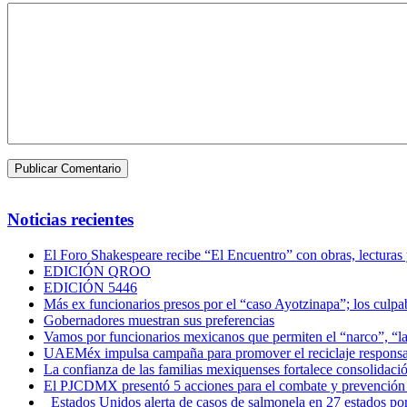
Noticias recientes
El Foro Shakespeare recibe “El Encuentro” con obras, lecturas
EDICIÓN QROO
EDICIÓN 5446
Más ex funcionarios presos por el “caso Ayotzinapa”; los culpab
Gobernadores muestran sus preferencias
Vamos por funcionarios mexicanos que permiten el “narco”, “
UAEMéx impulsa campaña para promover el reciclaje responsab
La confianza de las familias mexiquenses fortalece consolida
El PJCDMX presentó 5 acciones para el combate y prevención d
Estados Unidos alerta de casos de salmonela en 27 estados po