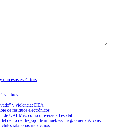
 y procesos escénicos
les, libres
lavado” y violencia: DEA
le de residuos electrónicos
ción de UAEMéx como universidad estatal
el delito de despojo de inmuebles: mag. Guerra Álvarez
r chiles jalapeños mexicanos