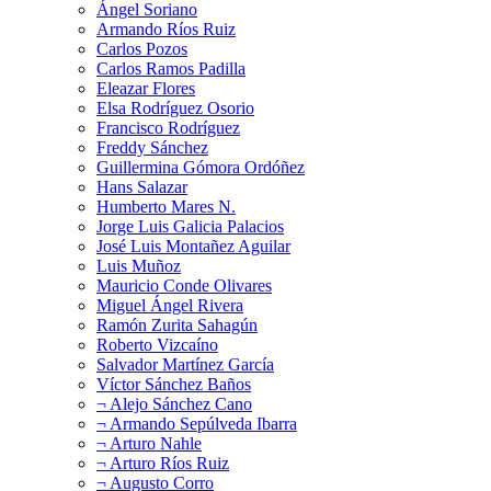
Ángel Soriano
Armando Ríos Ruiz
Carlos Pozos
Carlos Ramos Padilla
Eleazar Flores
Elsa Rodríguez Osorio
Francisco Rodríguez
Freddy Sánchez
Guillermina Gómora Ordóñez
Hans Salazar
Humberto Mares N.
Jorge Luis Galicia Palacios
José Luis Montañez Aguilar
Luis Muñoz
Mauricio Conde Olivares
Miguel Ángel Rivera
Ramón Zurita Sahagún
Roberto Vizcaíno
Salvador Martínez García
Víctor Sánchez Baños
¬ Alejo Sánchez Cano
¬ Armando Sepúlveda Ibarra
¬ Arturo Nahle
¬ Arturo Ríos Ruiz
¬ Augusto Corro