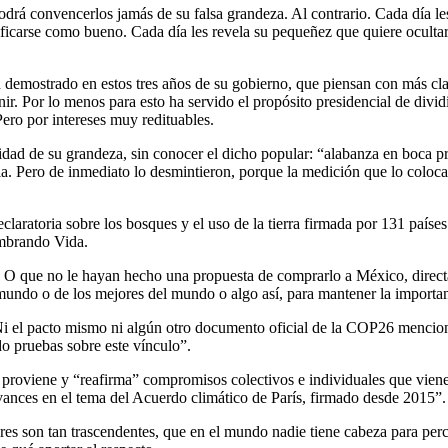
podrá convencerlos jamás de su falsa grandeza. Al contrario. Cada día l
lificarse como bueno. Cada día les revela su pequeñez que quiere ocultar
n demostrado en estos tres años de su gobierno, que piensan con más cla
. Por lo menos para esto ha servido el propósito presidencial de dividir
Pero por intereses muy redituables.
dad de su grandeza, sin conocer el dicho popular: “alabanza en boca pro
 Pero de inmediato lo desmintieron, porque la medición que lo coloca 
claratoria sobre los bosques y el uso de la tierra firmada por 131 país
mbrando Vida.
. O que no le hayan hecho una propuesta de comprarlo a México, direct
 mundo o de los mejores del mundo o algo así, para mantener la importan
i el pacto mismo ni algún otro documento oficial de la COP26 mencion
o pruebas sobre este vínculo”.
ue proviene y “reafirma” compromisos colectivos e individuales que vi
vances en el tema del Acuerdo climático de París, firmado desde 2015”.
ares son tan trascendentes, que en el mundo nadie tiene cabeza para per