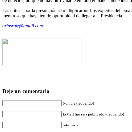
de defectos, porque no hay otro y nadie en todo el planeta tiene idea d
Las críticas por la presunción se multiplicaron. Los expertos del tem
mentiroso que haya tenido oportunidad de llegar a la Presidencia.
ariosruiz@gmail.com
Deje un comentario
Nombre (requerido)
E-Mail (no será publicado) (requerido)
Sitio web