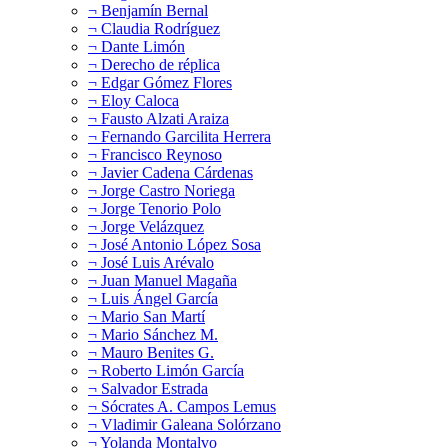
¬ Benjamín Bernal
¬ Claudia Rodríguez
¬ Dante Limón
¬ Derecho de réplica
¬ Edgar Gómez Flores
¬ Eloy Caloca
¬ Fausto Alzati Araiza
¬ Fernando Garcilita Herrera
¬ Francisco Reynoso
¬ Javier Cadena Cárdenas
¬ Jorge Castro Noriega
¬ Jorge Tenorio Polo
¬ Jorge Velázquez
¬ José Antonio López Sosa
¬ José Luis Arévalo
¬ Juan Manuel Magaña
¬ Luis Ángel García
¬ Mario San Martí
¬ Mario Sánchez M.
¬ Mauro Benites G.
¬ Roberto Limón García
¬ Salvador Estrada
¬ Sócrates A. Campos Lemus
¬ Vladimir Galeana Solórzano
¬ Yolanda Montalvo