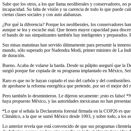
Sabe que los otros, a los que llama neoliberales y conservadores, no 
incapacidad. Su falta de visión y su carencia de todo lo que puede ca
ciertas clases sociales y con auto alabanzas.
¿Por qué la diferencia? Porque los neoliberales, los conservadores ha
aunque se lea y escuche mal. Que tienen mayor capacidad para discernir
el bando de sus simpatizantes también hay inteligentes y preparados. 
Sus misas matutinas han servido últimamente para presumir la inmensi
mundo, sólo superado por Nadendra Modi, primer ministro de La India.
de duración.
Bueno. Acaba de volarse la barda. Desde su púlpito aseguró que la De
surgió porque fue copiada de su programa implantado en México, Se
Raro es que no le hayan copiado el uso del carbón y del combustóleo
de aprobarse la reforma energética que pretende, por ser el mejor del
Pero también lo desmintieron. Le dijeron secamente: ¡esto es falso!
“
N
haya propuesto México, y las autoridades mexicanas no han presentad
“
Lo que sí señala la Declaratoria forestal firmada en la COP26 es q
Climático, a la que se sumó México desde 1993, y sobre todo, a los a
Lo anterior revela que está convencido de que sus programas clientel