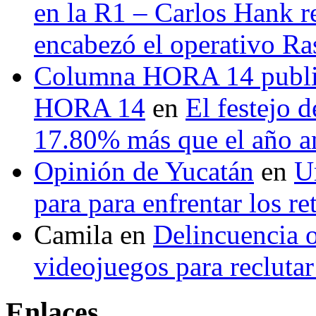
en la R1 – Carlos Hank r
encabezó el operativo Ras
Columna HORA 14 public
HORA 14
en
El festejo 
17.80% más que el año 
Opinión de Yucatán
en
U
para para enfrentar los re
Camila
en
Delincuencia o
videojuegos para recluta
Enlaces