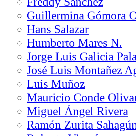
Freddy Sánchez
Guillermina Gómora 
Hans Salazar
Humberto Mares N.
Jorge Luis Galicia Pal
José Luis Montañez Ag
Luis Muñoz
Mauricio Conde Oliva
Miguel Ángel Rivera
Ramón Zurita Sahagú