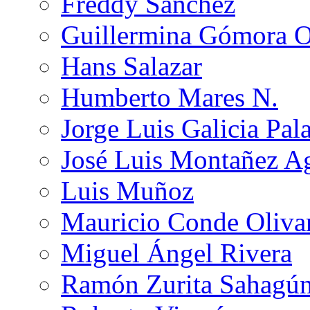
Freddy Sánchez
Guillermina Gómora 
Hans Salazar
Humberto Mares N.
Jorge Luis Galicia Pal
José Luis Montañez Ag
Luis Muñoz
Mauricio Conde Oliva
Miguel Ángel Rivera
Ramón Zurita Sahagú