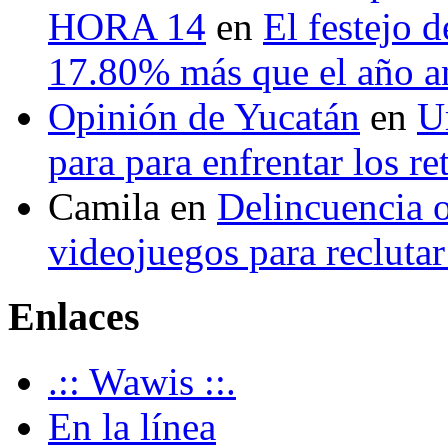
HORA 14
en
El festejo 
17.80% más que el año 
Opinión de Yucatán
en
U
para para enfrentar los re
Camila
en
Delincuencia o
videojuegos para recluta
Enlaces
.:: Wawis ::.
En la línea