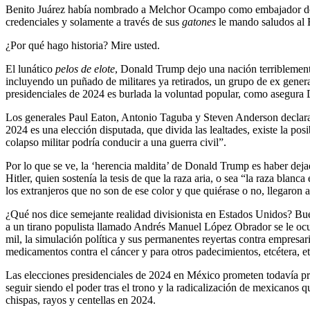
Benito Juárez había nombrado a Melchor Ocampo como embajador de Méx
credenciales y solamente a través de sus
gatones
le mando saludos al B
¿Por qué hago historia? Mire usted.
El lunático
pelos de elote
, Donald Trump dejo una nación terriblemente 
incluyendo un puñado de militares ya retirados, un grupo de ex generales
presidenciales de 2024 es burlada la voluntad popular, como asegura D
Los generales Paul Eaton, Antonio Taguba y Steven Anderson decla
2024 es una elección disputada, que divida las lealtades, existe la pos
colapso militar podría conducir a una guerra civil”.
Por lo que se ve, la ‘herencia maldita’ de Donald Trump es haber deja
Hitler, quien sostenía la tesis de que la raza aria, o sea “la raza bla
los extranjeros que no son de ese color y que quiérase o no, llegaron 
¿Qué nos dice semejante realidad divisionista en Estados Unidos? Bu
a un tirano populista llamado Andrés Manuel López Obrador se le ocurr
mil, la simulación política y sus permanentes reyertas contra empresari
medicamentos contra el cáncer y para otros padecimientos, etcétera, et
Las elecciones presidenciales de 2024 en México prometen todavía pr
seguir siendo el poder tras el trono y la radicalización de mexicanos
chispas, rayos y centellas en 2024.