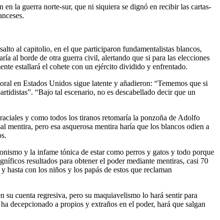
 guerra norte-sur, que ni siquiera se dignó en recibir las cartas-
anceses.
lto al capitolio, en el que participaron fundamentalistas blancos,
ría al borde de otra guerra civil, alertando que si para las elecciones
te estallará el cohete con un ejército dividido y enfrentado.
ctoral en Estados Unidos sigue latente y añadieron: “Tememos que si
artidistas”. “Bajo tal escenario, no es descabellado decir que un
 raciales y como todos los tiranos retomaría la ponzoña de Adolfo
osal mentira, pero esa asquerosa mentira haría que los blancos odien a
os.
onismo y la infame tónica de estar como perros y gatos y todo porque
níficos resultados para obtener el poder mediante mentiras, casi 70
s y hasta con los niños y los papás de estos que reclaman
 su cuenta regresiva, pero su maquiavelismo lo hará sentir para
e ha decepcionado a propios y extraños en el poder, hará que salgan