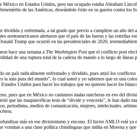
ico en Estados Unidos, pero tan ocupado estaba Abraham Lincoln en la
enemérito de las Américas, deseándole éxito en su guerra contra los fr
dividida y enfrentada, a tal grado que previo a cumplirse un año del asa
 norteamericanos alertaron que el país de las barras y las estrellas esta
onald Trump que ocurrió en las presidenciales de 2020, irremediablemen
raron hace una semana a
The Washington Post
que el conflicto post ele
ibilidad de una ruptura total de la cadena de mando a lo largo de líneas p
do un país radicalmente enfrentado y dividido, pues atizó los conflictos
nca es la más pura del mundo”, lo cual usted y yo sabemos que es una col
a Estados Unidos para hacer los trabajos que no quieren hacer los blanc
eno, pues que en México no cantamos malas rancheras en eso del divisi
ió que las maquiavélicas tesis de “divide y vencerás”, le han dado mag
os, periodistas, medios de comunicación, mujeres, intelectuales, artista
cétera.
ofundizar más en ese divisionismo y encono. El factor AMLO está ya en
 que vomitan a una clase política chindinguas que milita en Morena y qu