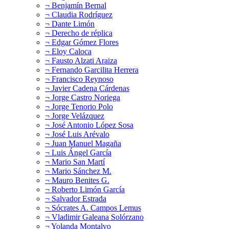
¬ Benjamín Bernal
¬ Claudia Rodríguez
¬ Dante Limón
¬ Derecho de réplica
¬ Edgar Gómez Flores
¬ Eloy Caloca
¬ Fausto Alzati Araiza
¬ Fernando Garcilita Herrera
¬ Francisco Reynoso
¬ Javier Cadena Cárdenas
¬ Jorge Castro Noriega
¬ Jorge Tenorio Polo
¬ Jorge Velázquez
¬ José Antonio López Sosa
¬ José Luis Arévalo
¬ Juan Manuel Magaña
¬ Luis Ángel García
¬ Mario San Martí
¬ Mario Sánchez M.
¬ Mauro Benites G.
¬ Roberto Limón García
¬ Salvador Estrada
¬ Sócrates A. Campos Lemus
¬ Vladimir Galeana Solórzano
¬ Yolanda Montalvo