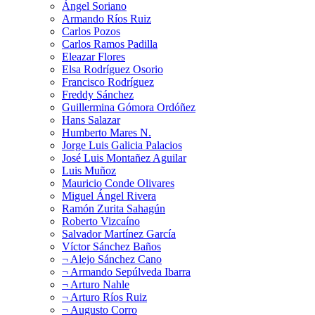
Ángel Soriano
Armando Ríos Ruiz
Carlos Pozos
Carlos Ramos Padilla
Eleazar Flores
Elsa Rodríguez Osorio
Francisco Rodríguez
Freddy Sánchez
Guillermina Gómora Ordóñez
Hans Salazar
Humberto Mares N.
Jorge Luis Galicia Palacios
José Luis Montañez Aguilar
Luis Muñoz
Mauricio Conde Olivares
Miguel Ángel Rivera
Ramón Zurita Sahagún
Roberto Vizcaíno
Salvador Martínez García
Víctor Sánchez Baños
¬ Alejo Sánchez Cano
¬ Armando Sepúlveda Ibarra
¬ Arturo Nahle
¬ Arturo Ríos Ruiz
¬ Augusto Corro