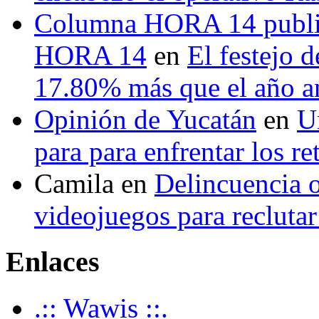
Columna HORA 14 public
HORA 14
en
El festejo 
17.80% más que el año 
Opinión de Yucatán
en
U
para para enfrentar los re
Camila
en
Delincuencia o
videojuegos para recluta
Enlaces
.:: Wawis ::.