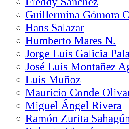
Freddy Sánchez
Guillermina Gómora 
Hans Salazar
Humberto Mares N.
Jorge Luis Galicia Pal
José Luis Montañez Ag
Luis Muñoz
Mauricio Conde Oliva
Miguel Ángel Rivera
Ramón Zurita Sahagú