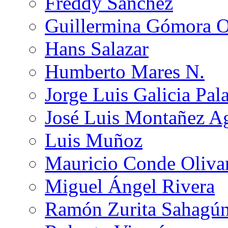
Freddy Sánchez
Guillermina Gómora 
Hans Salazar
Humberto Mares N.
Jorge Luis Galicia Pal
José Luis Montañez Ag
Luis Muñoz
Mauricio Conde Oliva
Miguel Ángel Rivera
Ramón Zurita Sahagú