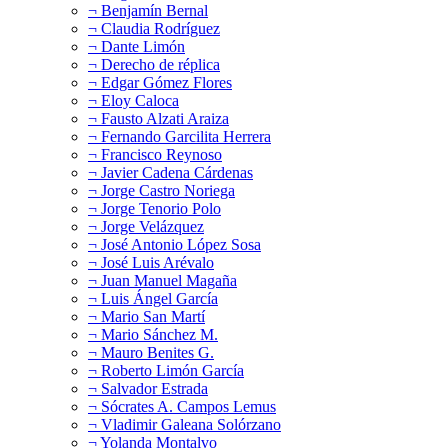
¬ Benjamín Bernal
¬ Claudia Rodríguez
¬ Dante Limón
¬ Derecho de réplica
¬ Edgar Gómez Flores
¬ Eloy Caloca
¬ Fausto Alzati Araiza
¬ Fernando Garcilita Herrera
¬ Francisco Reynoso
¬ Javier Cadena Cárdenas
¬ Jorge Castro Noriega
¬ Jorge Tenorio Polo
¬ Jorge Velázquez
¬ José Antonio López Sosa
¬ José Luis Arévalo
¬ Juan Manuel Magaña
¬ Luis Ángel García
¬ Mario San Martí
¬ Mario Sánchez M.
¬ Mauro Benites G.
¬ Roberto Limón García
¬ Salvador Estrada
¬ Sócrates A. Campos Lemus
¬ Vladimir Galeana Solórzano
¬ Yolanda Montalvo