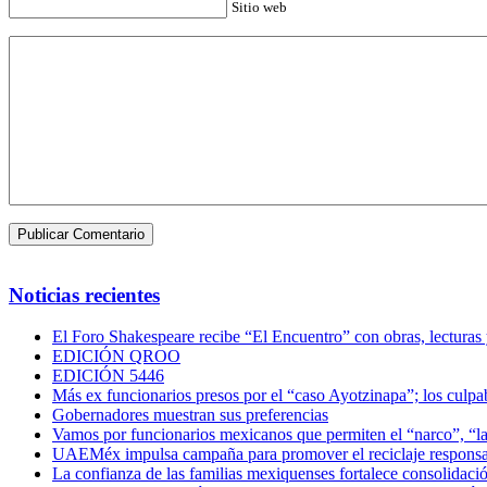
Sitio web
Noticias recientes
El Foro Shakespeare recibe “El Encuentro” con obras, lecturas
EDICIÓN QROO
EDICIÓN 5446
Más ex funcionarios presos por el “caso Ayotzinapa”; los culpab
Gobernadores muestran sus preferencias
Vamos por funcionarios mexicanos que permiten el “narco”, “
UAEMéx impulsa campaña para promover el reciclaje responsab
La confianza de las familias mexiquenses fortalece consolida