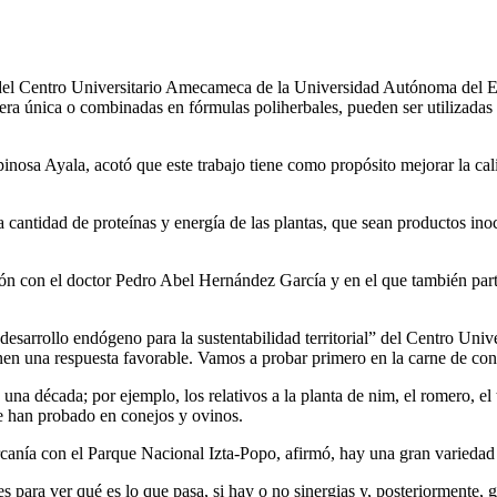
del Centro Universitario Amecameca de la Universidad Autónoma del 
nera única o combinadas en fórmulas poliherbales, pueden ser utilizadas 
spinosa Ayala, acotó que este trabajo tiene como propósito mejorar la c
a cantidad de proteínas y energía de las plantas, que sean productos inoc
ción con el doctor Pedro Abel Hernández García y en el que también par
e desarrollo endógeno para la sustentabilidad territorial” del Centro
enen una respuesta favorable. Vamos a probar primero en la carne de con
na década; por ejemplo, los relativos a la planta de nim, el romero, el 
ue han probado en conejos y ovinos.
canía con el Parque Nacional Izta-Popo, afirmó, hay una gran variedad d
 para ver qué es lo que pasa, si hay o no sinergias y, posteriormente, 