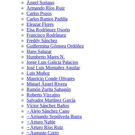
Ángel Soriano
Armando Ríos Ruiz
Carlos Pozos
Carlos Ramos Padilla
Eleazar Flores
Elsa Rodríguez Osorio
Francisco Rodríguez
Freddy Sánchez
Guillermina Gómora Ordóñez
Hans Salazar
Humberto Mares N.
Jorge Luis Galicia Palacios
José Luis Montañez Aguilar
Luis Muñoz
Mauricio Conde Olivares
Miguel Ángel Rivera
Ramón Zurita Sahagún
Roberto Vizcaíno
Salvador Martínez García
Víctor Sánchez Baños
¬ Alejo Sánchez Cano
¬ Armando Sepúlveda Ibarra
¬ Arturo Nahle
¬ Arturo Ríos Ruiz
¬ Augusto Corro