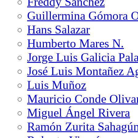
Freddy Sánchez
Guillermina Gómora 
Hans Salazar
Humberto Mares N.
Jorge Luis Galicia Pal
José Luis Montañez Ag
Luis Muñoz
Mauricio Conde Oliva
Miguel Ángel Rivera
Ramón Zurita Sahagú