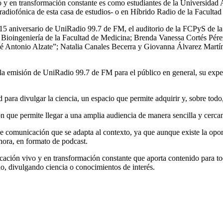
y en transformación constante es como estudiantes de la Universidad
radiofónica de esta casa de estudios- o en Híbrido Radio de la Facultad
l 15 aniversario de UniRadio 99.7 de FM, el auditorio de la FCPyS de
 Bioingeniería de la Facultad de Medicina; Brenda Vanessa Cortés Pérez
José Antonio Alzate”; Natalia Canales Becerra y Giovanna Álvarez Martí
a emisión de UniRadio 99.7 de FM para el público en general, su exper
para divulgar la ciencia, un espacio que permite adquirir y, sobre todo
n que permite llegar a una amplia audiencia de manera sencilla y cerca
e comunicación que se adapta al contexto, ya que aunque existe la opor
hora, en formato de podcast.
ación vivo y en transformación constante que aporta contenido para to
o, divulgando ciencia o conocimientos de interés.