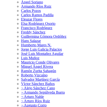
Ángel Soriano
Armando Ríos Ruiz
Carlos Pozos
Carlos Ramos Padilla
Eleazar Flores
Elsa Rodríguez Osorio
Francisco Rodríguez
Freddy Sánchez
Guillermina Gómora Ordóñez
Hans Salazar
Humberto Mares N.
Jorge Luis Galicia Palacios
José Luis Montañez Aguilar
Luis Muñoz
Mauricio Conde Olivares
Miguel Ángel Rivera
Ramón Zurita Sahagún
Roberto Vizcaíno
Salvador Martínez García
Víctor Sánchez Baños
¬ Alejo Sánchez Cano
¬ Armando Sepúlveda Ibarra
¬ Arturo Nahle
¬ Arturo Ríos Ruiz
¬ Augusto Corro