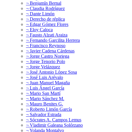
¬ Benjamín Bernal
¬ Claudia Rodríguez
¬ Dante Limón
¬ Derecho de réplica
¬ Edgar Gómez Flores
¬ Eloy Caloca
¬ Fausto Alzati Araiza
¬ Fernando Garcilita Herrera
¬ Francisco Reynoso
¬ Javier Cadena Cárdenas
¬ Jorge Castro Noriega
¬ Jorge Tenorio Polo
¬ Jorge Velázquez
¬ José Antonio López Sosa
¬ José Luis Arévalo
¬ Juan Manuel Magaña
¬ Luis Ángel García
¬ Mario San Martí
¬ Mario Sánchez M.
¬ Mauro Benites G.
¬ Roberto Limón García
¬ Salvador Estrada
¬ Sócrates A. Campos Lemus
¬ Vladimir Galeana Solórzano
¬ Yolanda Montalvo