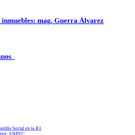
e inmuebles: mag. Guerra Álvarez
canos
trillo Social en la R1
terior: ANPEC