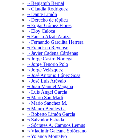
¬ Benjamín Bernal
¬ Claudia Rodríguez
¬ Dante Limón
¬ Derecho de réplica
¬ Edgar Gómez Flores
¬ Eloy Caloca
¬ Fausto Alzati Araiza
¬ Fernando Garcilita Herrera
¬ Francisco Reynoso
¬ Javier Cadena Cárdenas
¬ Jorge Castro Noriega
¬ Jorge Tenorio Polo
¬ Jorge Velázquez
¬ José Antonio López Sosa
¬ José Luis Arévalo
¬ Juan Manuel Magaña
¬ Luis Ángel García
¬ Mario San Martí
¬ Mario Sánchez M.
¬ Mauro Benites G.
¬ Roberto Limón García
¬ Salvador Estrada
¬ Sócrates A. Campos Lemus
¬ Vladimir Galeana Solórzano
¬ Yolanda Montalvo