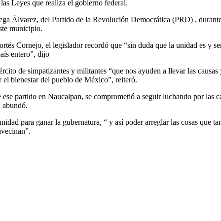
las Leyes que realiza el gobierno federal.
rtega Álvarez, del Partido de la Revolución Democrática (PRD) , durante
ste municipio.
rtés Cornejo, el legislador recordó que “sin duda que la unidad es y ser
ís entero”, dijo
jército de simpatizantes y militantes “que nos ayuden a llevar las causa
 el bienestar del pueblo de México”, reiteró.
 ese partido en Naucalpan, se comprometió a seguir luchando por las cau
, abundó.
unidad para ganar la gubernatura, “ y así poder arreglar las cosas que 
avecinan”.