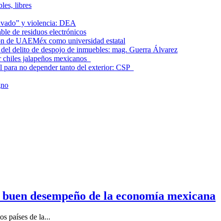
les, libres
lavado” y violencia: DEA
le de residuos electrónicos
ción de UAEMéx como universidad estatal
el delito de despojo de inmuebles: mag. Guerra Álvarez
r chiles jalapeños mexicanos
l para no depender tanto del exterior: CSP
gno
n buen desempeño de la economía mexicana
s países de la...