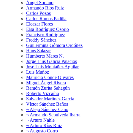
Ángel Soriano
Armando Ríos Ruiz
Carlos Pozos
Carlos Ramos Padilla
Eleazar Flores
Elsa Rodríguez Osorio
Francisco Rodríguez
Freddy Sánchez
Guillermina Gómora Ordóñez
Hans Salazar
Humberto Mares N.
Jorge Luis Galicia Palacios
José Luis Montañez Aguilar
Luis Muñoz
Mauricio Conde Olivares
Miguel Ángel Rivera
Ramón Zurita Sahagún
Roberto Vizcaíno
Salvador Martínez García
Víctor Sánchez Baños
¬ Alejo Sánchez Cano
¬ Armando Sepúlveda Ibarra
¬ Arturo Nahle
¬ Arturo Ríos Ruiz
¬ Augusto Corro