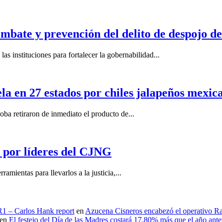
mbate y prevención del delito de despojo d
s instituciones para fortalecer la gobernabilidad...
la en 27 estados por chiles jalapeños mexi
 retiraron de inmediato el producto de...
por líderes del CJNG
ientas para llevarlos a la justicia,...
 R1 – Carlos Hank report
en
Azucena Cisneros encabezó el operativo Ras
en
El festejo del Día de las Madres costará 17.80% más que el año an