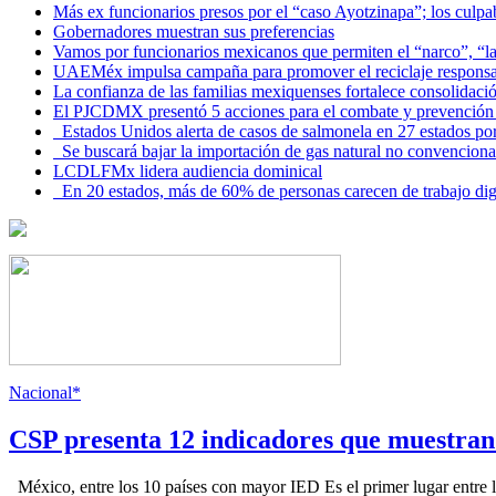
Más ex funcionarios presos por el “caso Ayotzinapa”; los culpab
Gobernadores muestran sus preferencias
Vamos por funcionarios mexicanos que permiten el “narco”, “
UAEMéx impulsa campaña para promover el reciclaje responsab
La confianza de las familias mexiquenses fortalece consolida
El PJCDMX presentó 5 acciones para el combate y prevención d
Estados Unidos alerta de casos de salmonela en 27 estados po
Se buscará bajar la importación de gas natural no convenciona
LCDLFMx lidera audiencia dominical
En 20 estados, más de 60% de personas carecen de trabajo di
Nacional*
CSP presenta 12 indicadores que muestra
México, entre los 10 países con mayor IED Es el primer lugar entre lo